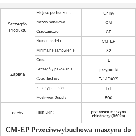
Miejsce pochodzenia
Chiny
Nazwa handlowa
CM
Szczegóły
Produktu
Orzecznictwo
CE
Numer modelu
CM-EP
Minimalne zamówienie
32
Cena
1
Szczegóły pakowania
przypadki
Zapłata
Czas dostawy
7-14DAYS
Zasady płatności
T/T
Możliwość Supply
500
przenośna maszyna
cechy
High Light:
chłodniczy (R600a)
CM-EP Przeciwwybuchowa maszyna do