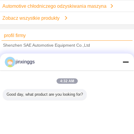
Automotive chłodniczego odzyskiwania maszyna
Zobacz wszystkie produkty
profil firmy
Shenzhen SAE Automotive Equipment Co.,Ltd
sprawdzonych dostawców
jinxinggs
Trust Seal
Verified Suplier
4:32 AM
Dom
Good day, what product are you looking for?
Wszystkie produkty
O nas
Skontaktuj się z nami
Poprosić o wycenę