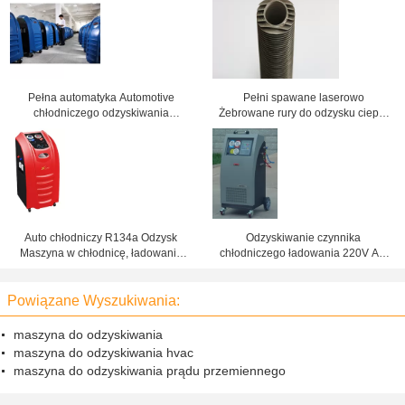
Pełna automatyka Automotive
Pełni spawane laserowo
chłodniczego odzyskiwania
Żebrowane rury do odzysku ciepła
maszyna klimatyzacja narzędzi i
odlotowego w Kotły
sprzętu
kondensacyjne
Auto chłodniczy R134a Odzysk
Odzyskiwanie czynnika
Maszyna w chłodnicę, ładowanie
chłodniczego ładowania 220V AC
gazu maszyna
recykling dla samochodów CE
Powiązane Wyszukiwania:
maszyna do odzyskiwania
maszyna do odzyskiwania hvac
maszyna do odzyskiwania prądu przemiennego