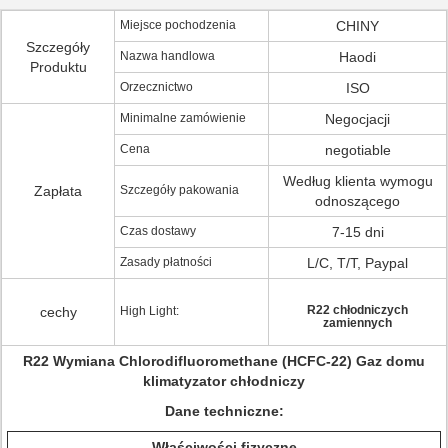
Miejsce pochodzenia
CHINY
Szczegóły
Nazwa handlowa
Haodi
Produktu
Orzecznictwo
ISO
Minimalne zamówienie
Negocjacji
Cena
negotiable
Według klienta wymogu
Zapłata
Szczegóły pakowania
odnoszącego
Czas dostawy
7-15 dni
Zasady płatności
L/C, T/T, Paypal
R22 chłodniczych
cechy
High Light:
zamiennych
R22 Wymiana Chlorodifluoromethane (HCFC-22) Gaz domu
klimatyzator chłodniczy
Dane techniczne:
Właściwości fizyczne