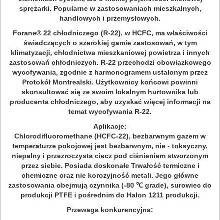
sprężarki.
Popularne w zastosowaniach mieszkalnych,
handlowych i przemysłowych.
Forane® 22 chłodniczego (R-22), w HCFC, ma właściwości
świadczących o szerokiej gamie zastosowań, w tym
klimatyzacji, chłodnictwa mieszkaniowej powietrza i innych
zastosowań chłodniczych.
R-22 przechodzi obowiązkowego
wycofywania, zgodnie z harmonogramem ustalonym przez
Protokół Montrealski.
Użytkownicy końcowi powinni
skonsultować się ze swoim lokalnym hurtownika lub
producenta chłodniczego, aby uzyskać więcej informacji na
temat wycofywania R-22.
Aplikacje:
Chlorodifluoromethane (HCFC-22), bezbarwnym gazem w
temperaturze pokojowej jest bezbarwnym, nie - toksyczny,
niepalny i przezroczysta ciecz pod ciśnieniem stworzonym
przez siebie.
Posiada doskonałe Trwałość termiczne i
chemiczne oraz nie korozyjność metali.
Jego główne
zastosowania obejmują czynnika (-80 ℃ grade), surowiec do
produkcji PTFE i pośrednim do Halon 1211 produkcji.
Przewaga konkurencyjna: