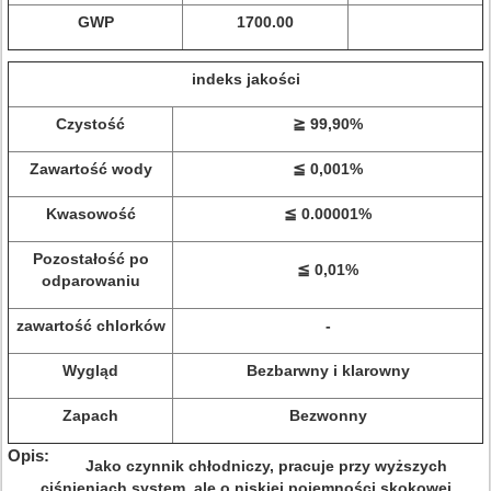
GWP
1700.00
indeks jakości
Czystość
≧ 99,90%
Zawartość wody
≦ 0,001%
Kwasowość
≦ 0.00001%
Pozostałość po
≦ 0,01%
odparowaniu
zawartość chlorków
-
Wygląd
Bezbarwny i klarowny
Zapach
Bezwonny
Opis:
Jako czynnik chłodniczy, pracuje przy wyższych
ciśnieniach system, ale o niskiej pojemności skokowej