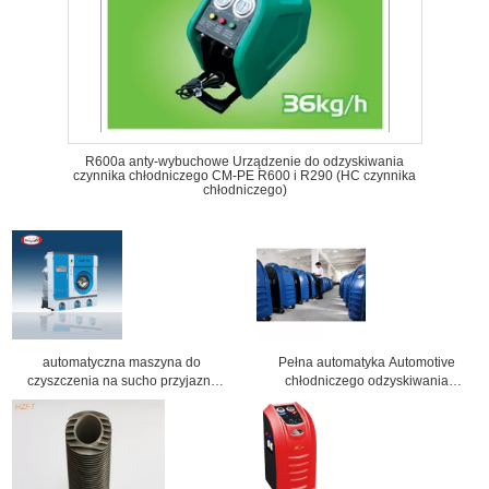
R600a anty-wybuchowe Urządzenie do odzyskiwania
czynnika chłodniczego CM-PE R600 i R290 (HC czynnika
chłodniczego)
automatyczna maszyna do
Pełna automatyka Automotive
czyszczenia na sucho przyjazny
chłodniczego odzyskiwania
środowisku, pralnia wyposażenie
maszyna klimatyzacja narzędzi i
sklepu na ubrania
sprzętu