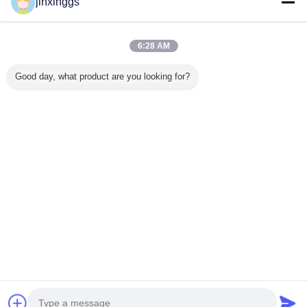
jinxinggs
Dom
6:28 AM
Wszystkie produkty
Good day, what product are you looking for?
O nas
Skontaktuj się z nami
Poprosić o wycenę
Zmień język
pełne strony
Copyright © 2012 - 2026 Shenzhen SAE Automotive Equipment
Co.,Ltd.
All rights reserved.