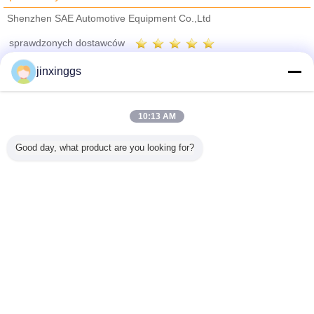
Shenzhen SAE Automotive Equipment Co.,Ltd
sprawdzonych dostawców
Trust Seal
Verified Suplier
jinxinggs
Dom
10:13 AM
Wszystkie produkty
Good day, what product are you looking for?
O nas
Skontaktuj się z nami
Poprosić o wycenę
Zmień język