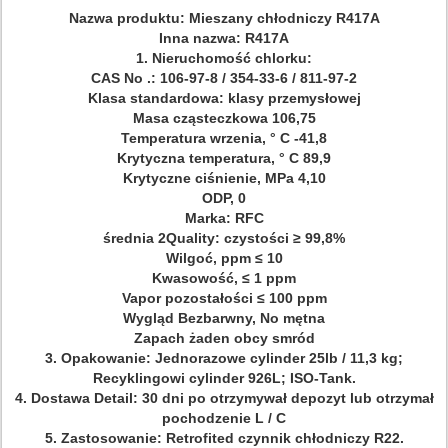
Nazwa produktu: Mieszany chłodniczy R417A
Inna nazwa: R417A
1. Nieruchomość chlorku:
CAS No .: 106-97-8 / 354-33-6 / 811-97-2
Klasa standardowa: klasy przemysłowej
Masa cząsteczkowa 106,75
Temperatura wrzenia, ° C -41,8
Krytyczna temperatura, ° C 89,9
Krytyczne ciśnienie, MPa 4,10
ODP, 0
Marka: RFC
średnia 2Quality: czystości ≥ 99,8%
Wilgoć, ppm ≤ 10
Kwasowość, ≤ 1 ppm
Vapor pozostałości ≤ 100 ppm
Wygląd Bezbarwny, No mętna
Zapach żaden obcy smród
3. Opakowanie: Jednorazowe cylinder 25lb / 11,3 kg;
Recyklingowi cylinder 926L; ISO-Tank.
4. Dostawa Detail: 30 dni po otrzymywał depozyt lub otrzymał
pochodzenie L / C
5. Zastosowanie: Retrofited czynnik chłodniczy R22.