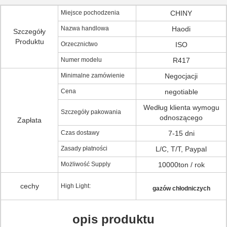
Miejsce pochodzenia
CHINY
Nazwa handlowa
Haodi
Szczegóły
Produktu
Orzecznictwo
ISO
Numer modelu
R417
Minimalne zamówienie
Negocjacji
Cena
negotiable
Według klienta wymogu
Szczegóły pakowania
odnoszącego
Zapłata
Czas dostawy
7-15 dni
Zasady płatności
L/C, T/T, Paypal
Możliwość Supply
10000ton / rok
cechy
High Light:
gazów chłodniczych
opis produktu