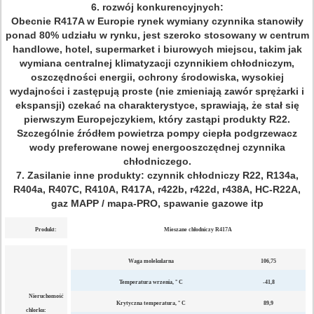
6. rozwój konkurencyjnych:
Obecnie R417A w Europie rynek wymiany czynnika stanowiły
ponad 80% udziału w rynku, jest szeroko stosowany w centrum
handlowe, hotel, supermarket i biurowych miejscu, takim jak
wymiana centralnej klimatyzacji czynnikiem chłodniczym,
oszczędności energii, ochrony środowiska, wysokiej
wydajności i zastępują proste (nie zmieniają zawór sprężarki i
ekspansji) czekać na charakterystyce, sprawiają, że stał się
pierwszym Europejczykiem, który zastąpi produkty R22.
Szczególnie źródłem powietrza pompy ciepła podgrzewacz
wody preferowane nowej energooszczędnej czynnika
chłodniczego.
7. Zasilanie inne produkty: czynnik chłodniczy R22, R134a,
R404a, R407C, R410A, R417A, r422b, r422d, r438A, HC-R22A,
gaz MAPP / mapa-PRO, spawanie gazowe itp
Produkt:
Mieszane chłodniczy R417A
Waga molekularna
106,75
Temperatura wrzenia, ° C
-41,8
Nieruchomość
Krytyczna temperatura, ° C
89,9
chlorku: