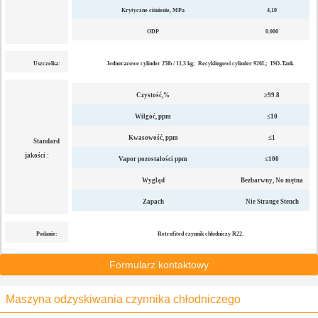
Krytyczne ciśnienie, MPa
4,10
ODP
0.000
Uszczelka:
Jednorazowe cylinder 25lb / 11,3 kg;
Recyklingowi cylinder 926L;
ISO-Tank.
Czystość,%
≥99.8
Wilgoć, ppm
≤10
Kwasowość, ppm
≤1
Standard
jakości :
Vapor pozostałości ppm
≤100
Wygląd
Bezbarwny, No mętna
Zapach
Nie Strange Stench
Podanie:
Retrofited czynnik chłodniczy R22.
Formularz kontaktowy
Maszyna odzyskiwania czynnika chłodniczego