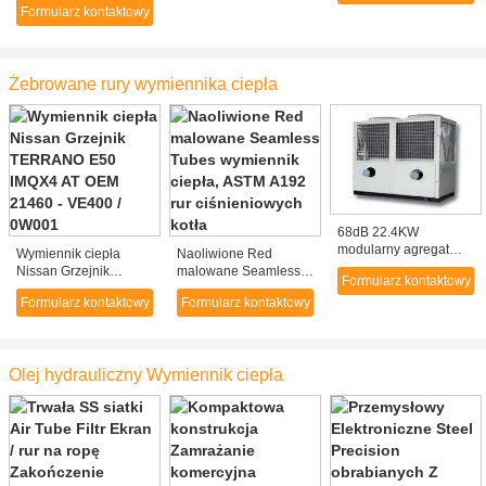
wentylator osiowy 85 -
Formularz kontaktowy
Przenośne i cichy typ
470 ton
Sprężarka śrubowa
Żebrowane rury wymiennika ciepła
68dB 22.4KW
modularny agregat
Wymiennik ciepła
Naoliwione Red
pompy ciepła z
Nissan Grzejnik
malowane Seamless
Formularz kontaktowy
wymiennikiem ciepła z
TERRANO E50 IMQX4
Tubes wymiennik
rurami Shell
Formularz kontaktowy
Formularz kontaktowy
AT OEM 21460 -
ciepła, ASTM A192 rur
VE400 / 0W001
ciśnieniowych kotła
Olej hydrauliczny Wymiennik ciepła