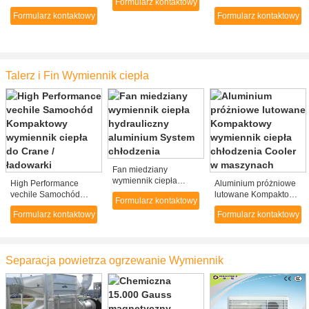
Formularz kontaktowy
powietrzem Chiller
Otwórz wyświetlacz
Formularz kontaktowy
Formularz kontaktowy
przemysłowe z
wielopółkowych
mikrokomputer
Showcase Agregat dla
mleka
Talerz i Fin Wymiennik ciepła
Fan miedziany
wymiennik ciepła
High Performance
Aluminium próżniowe
hydrauliczny
vechile Samochód
lutowane Kompaktowy
Formularz kontaktowy
aluminium System
Kompaktowy
wymiennik ciepła
chłodzenia
Formularz kontaktowy
Formularz kontaktowy
wymiennik ciepła do
chłodzenia Cooler w
Crane / ładowarki
maszynach
Separacja powietrza ogrzewanie Wymiennik