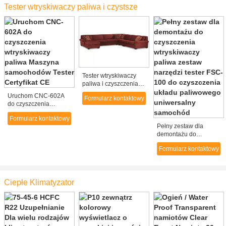
Tester wtryskiwaczy paliwa i czystsze
Tester wtryskiwaczy
paliwa i czyszczenia
urządzenia Sprzęt
Uruchom CNC-602A
Formularz kontaktowy
szkoleniowy
do czyszczenia
wtryskiwaczy paliwa
Formularz kontaktowy
Maszyna samochodów
Pełny zestaw dla
Tester Certyfikat CE
demontażu do
czyszczenia
Formularz kontaktowy
wtryskiwaczy paliwa
zestaw narzędzi tester
FSC-100 do
czyszczenia układu
Ciepłe Klimatyzator
paliwowego
uniwersalny samochód