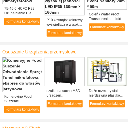
75-45-6 HCFC R22
Uzupełnianie Dla
Ogień / Water Proof
wielu rodzajów
Transparent namiotów
P10 zewnątrz kolorowy
Formularz kontaktowy
klimatyzatorów
Clear Event Namioty
wyświetlacz o wysokiej
Formularz kontaktowy
20m * 50m
jasności LED IP65
Formularz kontaktowy
160mm × 160mm
Osuszanie Urządzenia przemysłowe
szafka na sucho MSD
Duże rozmiary stal
urządzeń
nierdzewna plastikowa
Komercyjne Food
przemysłowych
przemysłowe Pet
Suszenie
Formularz kontaktowy
Formularz kontaktowy
Crystallizer OEM
Odwodnienie Sprzęt
Factory (TCR-2500U)
Formularz kontaktowy
Tunel mikrofalowa,
ekspres do włosów
jarzynowa