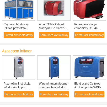
Czynnik chłodniczy
Auto R134a Odzysk
Przenośna stacja
R134a powietrza -
Maszyna Do Garaż /
chłodniczy R134a
Chłodzony agregat
Sprzęt chłodniczy
klimatyzacja
Formularz kontaktowy
Formularz kontaktowy
Formularz kontaktowy
śrubowy / box typu
Reclaiming
odzyskiwania maszyna
przemysłu wodnego
AC usługi
chłodzenia maszyny
Azot opon Inflator
Przenośny Instrukcja
W pełni automatyczny
Elektryczny Cyfrowe
Inflator Azot opon
opon azotem Inflator
Azot w oponie WDF-
Inflacja X720 / Home
WDF-X730, Cyfrowy
X730, Opony
Formularz kontaktowy
Formularz kontaktowy
Formularz kontaktowy
Azot opon
opon Inflator
samochodowe inflatory