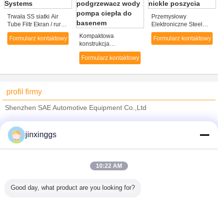
Trwała SS siatki Air
Przemysłowy
Tube Filtr Ekran / rur
Elektroniczne Steel
na ropę Zakończenie
Precision obrabianych
Kompaktowa
Formularz kontaktowy
Formularz kontaktowy
Systems
Z nickle poszycia
konstrukcja
Zamrażanie
Formularz kontaktowy
komercyjna
podgrzewacz wody
pompa ciepła do
basenem
profil firmy
Shenzhen SAE Automotive Equipment Co.,Ltd
sprawdzonych dostawców
jinxinggs
Trust Seal
Verified Suplier
10:22 AM
Dom
Good day, what product are you looking for?
Wszystkie produkty
O nas