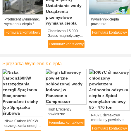
Producent wymiennik /
Wymiennik ciepła
wymiennik ciepła /
powietrze
YXH-02-DH80 / 80W /
Chemiczna 15.000
Formularz kontaktowy
Formularz kontaktowy
K / 48V DC / 180W /
Gauss magnetyczny
IP55 / chłodzony
Uzdatnianie wody
powietrzem wymiennik
Formularz kontaktowy
Urządzenia
ciepła
przemysłowe wymiana
ciepła
Sprężarka Wymiennik ciepła
High Efficiency
powietrzne
R407C ślimakowy
schłodzonej wody
chłodzony powietrzem
Niska Carbon160KW
Formularz kontaktowy
lodowej w Panasonic
Jednostka odzysku
oszczędzania energii
Compressor
Formularz kontaktowy
ciepła z Spiral
Sprężarka Stacjonarne