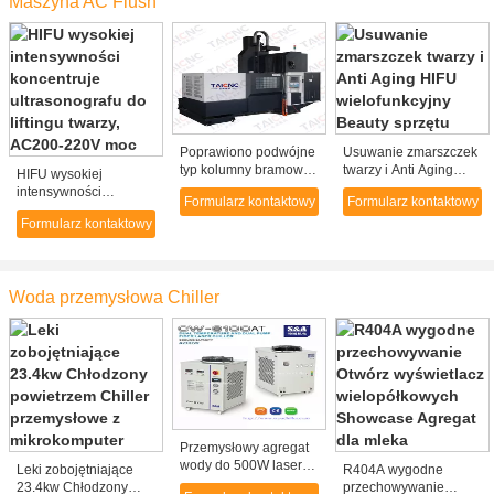
Maszyna AC Flush
Poprawiono podwójne
Usuwanie zmarszczek
typ kolumny bramowe
twarzy i Anti Aging
HIFU wysokiej
CNC pionowe centrum
HIFU wielofunkcyjny
intensywności
Formularz kontaktowy
Formularz kontaktowy
LM1300
Beauty sprzętu
koncentruje
Formularz kontaktowy
ultrasonografu do
liftingu twarzy, AC200-
220V moc
Woda przemysłowa Chiller
Przemysłowy agregat
wody do 500W lasera
Leki zobojętniające
R404A wygodne
fiber CW-6100AT
23.4kw Chłodzony
przechowywanie