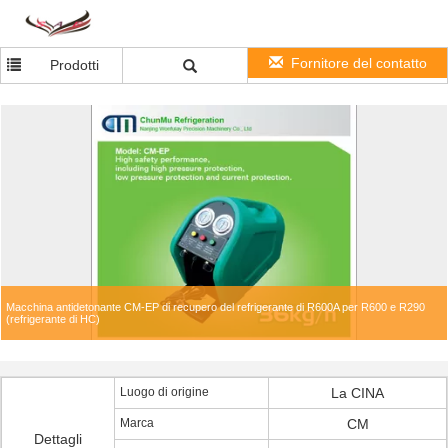
Fornitore del contatto
Prodotti
Macchina antidetonante CM-EP di recupero del refrigerante di R600A per R600 e R290
(refrigerante di HC)
Luogo di origine
La CINA
Marca
CM
Dettagli