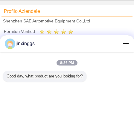
Profilo Aziendale
Shenzhen SAE Automotive Equipment Co.,Ltd
Fornitori Verified
Trust Seal
Verified Suplier
jinxinggs
Casa
8:36 PM
Tutti i prodotti
Good day, what product are you looking for?
Circa noi
Contattaci
Richiedere un preventivo
Cambi la lingua