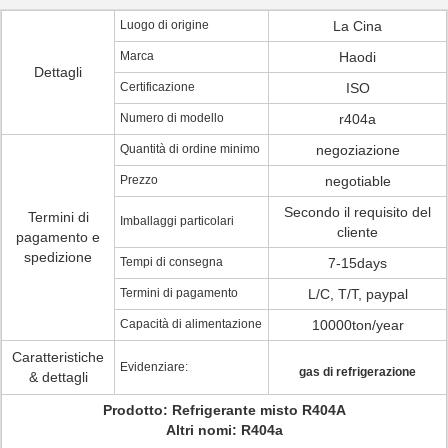
Luogo di origine
La Cina
Marca
Haodi
Dettagli
Certificazione
ISO
Numero di modello
r404a
Quantità di ordine minimo
negoziazione
Prezzo
negotiable
Secondo il requisito del
Termini di
Imballaggi particolari
cliente
pagamento e
spedizione
Tempi di consegna
7-15days
Termini di pagamento
L/C, T/T, paypal
Capacità di alimentazione
10000ton/year
Caratteristiche
Evidenziare:
gas di refrigerazione
& dettagli
Prodotto: Refrigerante misto R404A
Altri nomi: R404a