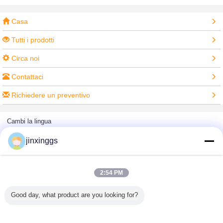
Casa
Tutti i prodotti
Circa noi
Contattaci
Richiedere un preventivo
Cambi la lingua
jinxinggs
Sito pieno
2:54 PM
Copyright © 2012 - 2025 mixed-refrigerant.com.
All rights reserved.
Good day, what product are you looking for?
Developed by
ECER