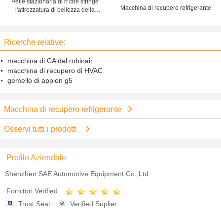
Pelle stazionaria di rf che stringe
Macchina di recupero refrigerante
l'attrezzatura di bellezza della
macchina/rf con la testa del
microago
Ricerche relative:
macchina di CA del robinair
macchina di recupero di HVAC
gemello di appion g5
Macchina di recupero refrigerante
Osservi tutti i prodotti
Profilo Aziendale
Shenzhen SAE Automotive Equipment Co.,Ltd
Fornitori Verified
Trust Seal
Verified Suplier