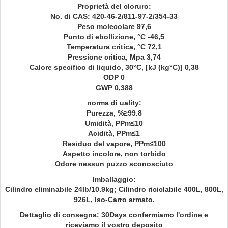
Proprietà del cloruro:
No. di CAS: 420-46-2/811-97-2/354-33
Peso molecolare 97,6
Punto di ebollizione, °C -46,5
Temperatura critica, °C 72,1
Pressione critica, Mpa 3,74
Calore specifico di liquido, 30°C, [kJ (kg°C)] 0,38
ODP 0
GWP 0,388
norma di uality:
Purezza, %≥99.8
Umidità, PPm≤10
Acidità, PPm≤1
Residuo del vapore, PPm≤100
Aspetto incolore, non torbido
Odore nessun puzzo sconosciuto
Imballaggio:
Cilindro eliminabile 24lb/10.9kg; Cilindro riciclabile 400L, 800L,
926L, Iso-Carro armato.
Dettaglio di consegna: 30Days confermiamo l'ordine e
riceviamo il vostro deposito