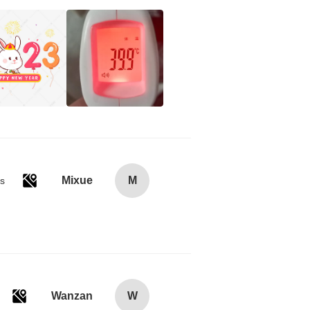
Mixue
M
es
Wanzan
W