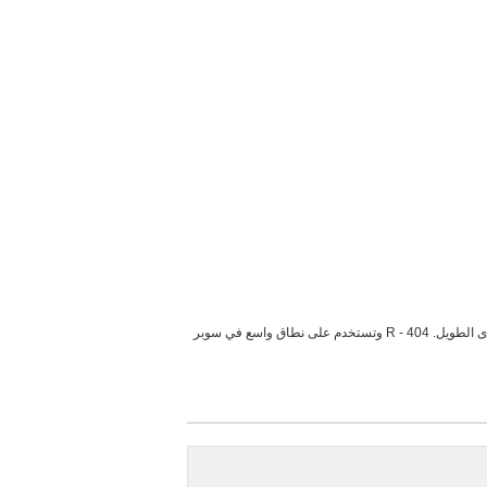
R404 لهو نوع من لطبقة الأوزون لا يستطيعون تدمير دور التبريد المختلط. يتم استخدامه في مجال نظام التبريد التجاري R - 502 و R - وبدائل على المدى الطويل. R - 404 وتستخدم على نطاق واسع في سوبر