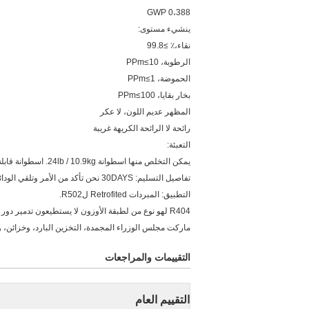
GWP 0،388
ينشيء مستوى:
نقاء،٪ ≥99.8
الرطوبة، PPm≤10
الحموضة، PPm≤1
بخار بقايا، PPm≤100
المظهر عديم اللون، لا عكر
رائحة لا الرائحة الكريهة غريبة
التعبئة:
يمكن التخلص منها اسطوانة 24lb / 10.9kg. اسطوانة قابلة لإعادة التدوير 400L، 800L، 926L، ISO للدبابات.
تفاصيل التسليم: 30DAYS نحن تأكد من الأمر وتلقي الودائع الخاصة بك
التطبيق: المبردات Retrofited لR502.
ماركت مجلس الوزراء المجمدة، التخزين البارد، وخزائن، وال
التقييمات والمراجعات
التقييم العام