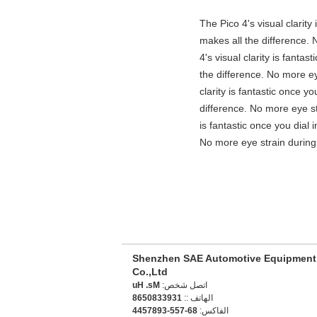
"The Pico 4's visual clarit
makes all the difference. 
4's visual clarity is fanta
the difference. No more ey
clarity is fantastic once 
difference. No more eye st
is fantastic once you dial
No more eye strain during 
Shenzhen SAE Automotive Equipment
Co.,Ltd
اتصل شخص:
Ms. Hu
الهاتف ::
1393380568
الفاكس:
86-755-3987544