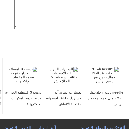
needle ثابت rf جلد يتوتّر
السيارات التبريد آلة
برمجة 3 المنطقة الحرارية
آلة/rf جمال تجهيز مع دقيق
الاسترداد، 14KG اسطوانة
غرفة صدمة للمكونات
ا
- رأس
A / C آلة الإنعاش
الإلكترونية
أ
آلة تكييف الهواء الانتعاش
آلة السيارات التبريد الانتعاش