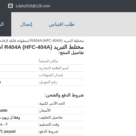
Lilyhu533@126.com
طلب اقتباس
إتصال
ال
مختلط التبريد R404A (HFC-404A) اسطوانة قابلة لإعادة التدوير 400L / 800L / 926L
مختلط التبريد R404A (HFC-404A) اسطوانة قابلة لإعادة التدوير 400L / 800L / 926L
تفاصيل المنتج:
مكان المنشأ:
اسم العلامة التجارية:
إصدار الشهادات:
رقم الموديل:
a
شروط الدفع والشحن:
الحد الأدنى لكمية:
الأسعار:
iable
تفاصيل التغليف:
وفقا ل زبون 
وقت التسليم:
7 - 15days
شروط الدفع:
/T, paypal