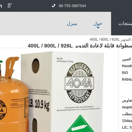
86-755-3987544
منتجات
حول
منزل
الصين
Haodi
ISO
R404
تفاوض
negot
متطلب
L/C, T