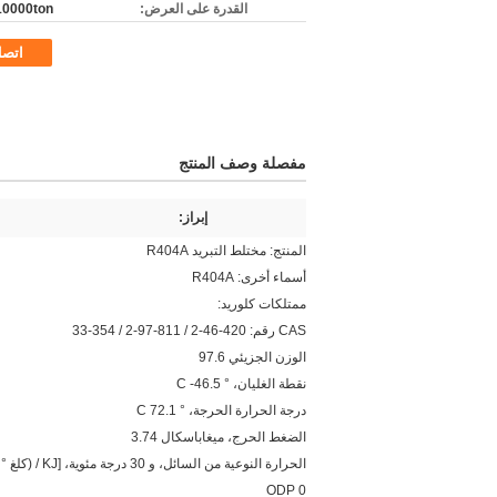
القدرة على العرض:
10000ton / سن
اتص
مفصلة وصف المنتج
إبراز:
المنتج: مختلط التبريد R404A
أسماء أخرى: R404A
ممتلكات كلوريد:
CAS رقم: 420-46-2 / 811-97-2 / 354-33
الوزن الجزيئي 97.6
نقطة الغليان، ° C -46.5
درجة الحرارة الحرجة، ° C 72.1
الضغط الحرج، ميغاباسكال 3.74
الحرارة النوعية من السائل، و 30 درجة مئوية، [KJ / (كلغ ° C)] 0.38
ODP 0