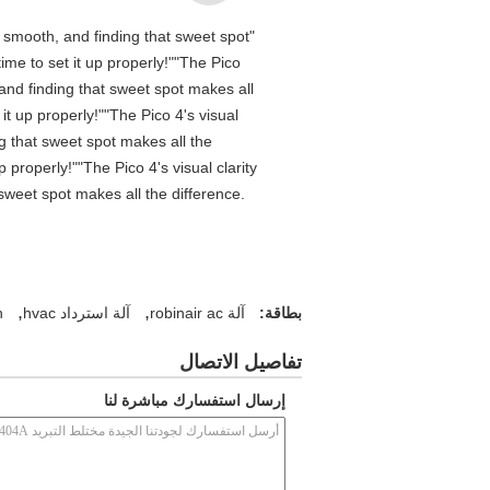
is smooth, and finding that sweet spot
me to set it up properly!""The Pico
 and finding that sweet spot makes all
t up properly!""The Pico 4's visual
ng that sweet spot makes all the
properly!""The Pico 4's visual clarity
 sweet spot makes all the difference.
,
,
بطاقة:
آلة robinair ac
آلة استرداد hvac
n
تفاصيل الاتصال
إرسال استفسارك مباشرة لنا