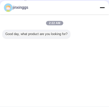
ซัพพลายเออร์ที่ได้รับการยืนยัน
jinxinggs
Trust Seal
Verified Suplier
2:22 AM
บ้าน
Good day, what product are you looking for?
ผลิตภัณฑ์ทั้งหมด
เกี่ยวกับเรา
ติดต่อเรา
ขอใบเสนอราคา
เปลี่ยนภาษา
เว็บไซต์เต็มรูปแบบ
Copyright © 2012 - 2025 mixed-refrigerant.com.