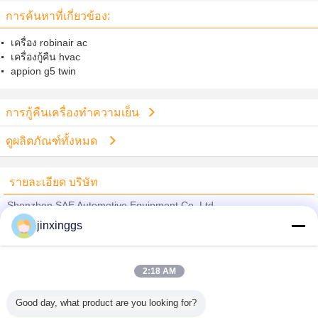
การค้นหาที่เกี่ยวข้อง:
เครื่อง robinair ac
เครื่องกู้คืน hvac
appion g5 twin
การกู้คืนเครื่องทำความเย็น
ดูผลิตภัณฑ์ทั้งหมด
รายละเอียด บริษัท
Shenzhen SAE Automotive Equipment Co.,Ltd
jinxinggs
ซัพพลายเออร์ที่ได้รับการยืนยัน
Trust Seal
Verified Suplier
2:18 AM
Good day, what product are you looking for?
บ้าน