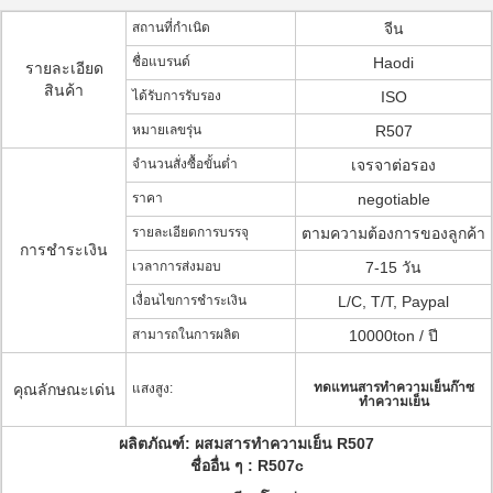
สถานที่กำเนิด
จีน
ชื่อแบรนด์
Haodi
รายละเอียด
สินค้า
ได้รับการรับรอง
ISO
หมายเลขรุ่น
R507
จำนวนสั่งซื้อขั้นต่ำ
เจรจาต่อรอง
ราคา
negotiable
รายละเอียดการบรรจุ
ตามความต้องการของลูกค้า
การชำระเงิน
เวลาการส่งมอบ
7-15 วัน
เงื่อนไขการชำระเงิน
L/C, T/T, Paypal
สามารถในการผลิต
10000ton / ปี
ทดแทนสารทำความเย็นก๊าซ
คุณลักษณะเด่น
แสงสูง:
ทำความเย็น
ผลิตภัณฑ์: ผสมสารทำความเย็น R507
ชื่ออื่น ๆ : R507c