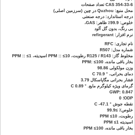
CAS 354-33-6 تعداد صفحات
محل منبع: Quzhou در چین (سرزمین اصلی)
درجه استاندارد: درجه صنعتی
خلوص: 99.9٪ ظاهر: GAS،
بی رنگ، بدون گل آلود
نرم افزار: refirgerant
نام تجاری: RFC
شماره مدل: R507
مخلوط گاز: R125 / R143 رطوبت، PPM :: ≤10 اسیدیته، PPM :: ≤1
بخار باقی مانده، PPM: ≤100
وزن مولکولی 98.86
دمای بحرانی، ° C 70.9
فشار بحرانی مگاپاسکال 3.79
گرمای ویژه کیلوگرم مایع. ° C 0.89
GWP: 0.847
ODP؛ 0
نقطه جوش ° C -47.1
خلوص٪ ≥99.9
رطوبت، PPM ≤10
اسیدیته PPM ≤1
بخار باقی مانده، PPM ≤100