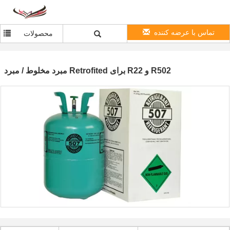
تماس با عرضه کننده
محصولات
مبرد مخلوط / مبرد Retrofited برای R22 و R502