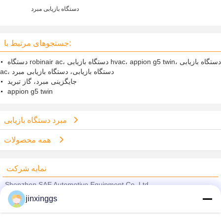
دستگاه بازیابی مبرد
جستجوهای مرتبط با:
دستگاه robinair ac، دستگاه بازیابی hvac، appion g5 twin، دستگاه بازیابی
ac، دستگاه بازیابی، دستگاه بازیابی مبرد
جایگزینی مبرد، گاز تبرید
appion g5 twin
مبرد دستگاه بازیابی
همه محصولات
نمایه شرکت
Shenzhen SAE Automotive Equipment Co.,Ltd
jinxinggs
تامین کنندگان تایید شده
Trust Seal
Verified Suplier