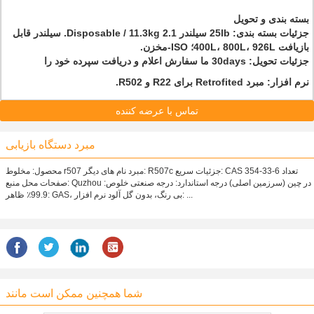
بسته بندی و تحویل
جزئیات بسته بندی: 25lb سیلندر 1.Disposable / 11.3kg 2. سیلندر قابل
بازیافت 400L، 800L، 926L؛ ISO-مخزن.
جزئیات تحویل: 30days ما سفارش اعلام و دریافت سپرده خود را
نرم افزار: مبرد Retrofited برای R22 و R502.
تماس با عرضه کننده
مبرد دستگاه بازیابی
محصول: مخلوط r507 مبرد نام های دیگر: R507c جزئیات سریع: CAS 354-33-6 تعداد
صفحات محل منبع: Quzhou در چین (سرزمین اصلی) درجه استاندارد: درجه صنعتی خلوص:
99.9٪ ظاهر: GAS، بی رنگ، بدون گل آلود نرم افزار: ...
شما همچنین ممکن است مانند