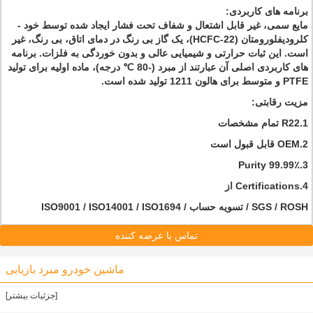
برنامه های کاربردی:
مایع سمی، غیر قابل اشتعال و شفاف تحت فشار ایجاد شده توسط خود -
کلرودیفلورومتان (HCFC-22)، یک گاز بی رنگ در دمای اتاق، بی رنگ، غیر
است.
این ثبات حرارتی و شیمیایی عالی و بدون خوردگی به فلزات.
برنامه
های کاربردی اصلی آن عبارتند از مبرد (-80 ℃ درجه)، ماده اولیه برای تولید
PTFE و متوسط برای هالون 1211 تولید شده است.
مزیت رقابتی:
1.R22 تمام مشخصات
2.OEM قابل قبول است
3.Purity 99.99٪
4.Certifications از
SGS / ROSH / تسویه حساب / ISO9001 / ISO14001 / ISO1694
تماس با عرضه کننده
ماشین خودرو مبرد بازیابی
[جزئیات بیشتر]