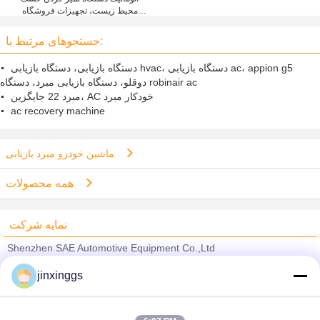
محیط زیست، تجهیزات فروشگاه
لباس های شسته شده برای لباس
جستجوهای مرتبط با:
دستگاه بازیابی، دستگاه بازیابی hvac، دستگاه بازیابی ac، appion g5
دوقلو، دستگاه بازیابی مبرد، دستگاه robinair ac
مبرد 22 جایگزین، AC خودکار مبرد
ac recovery machine
ماشین خودرو مبرد بازیابی
همه محصولات
نمایه شرکت
Shenzhen SAE Automotive Equipment Co.,Ltd
تامین کنندگان تایید شده
jinxinggs
Trust Seal
Verified Suplier