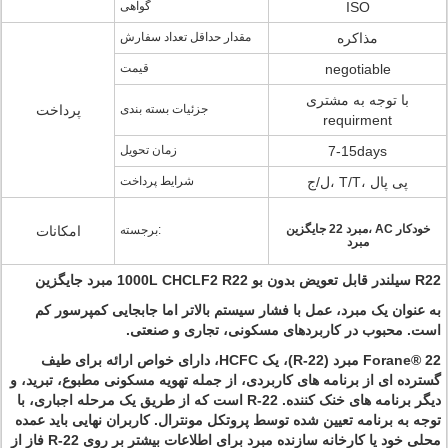
ISO
گواهی
مذاکره
مقدار حداقل تعداد سفارش
negotiable
قیمت
با توجه به مشتری
جزئیات بسته بندی
پرداخت
requirment
7-15days
زمان تحویل
ل/ج، T/T، پی پال
شرایط پرداخت
مبرد 22 جایگزین، AC خودکار
برجسته:
امکانات
مبرد
R22 سیلندر قابل تعویض بدون بو 1000L CHCLF2 R22 مبرد جایگزین
به عنوان یک مبرد، عمل با فشار سیستم بالاتر اما جابجایی کمپرسور کم
است.
محبوب در کاربردهای مسکونی، تجاری و صنعتی.
Forane® 22 مبرد (R-22)، یک HCFC، دارای خواص ارائه برای طیف
گسترده ای از برنامه های کاربردی، از جمله تهویه مسکونی مطبوع، تبرید، و
دیگر برنامه های خنک کننده.
R-22 است که از طریق یک مرحله اجباری، با
توجه به برنامه تعیین شده توسط پروتکل مونترال.
کاربران نهایی باید عمده
محلی خود یا کارخانه سازنده مبرد برای اطلاعات بیشتر بر روی R-22 فاز از