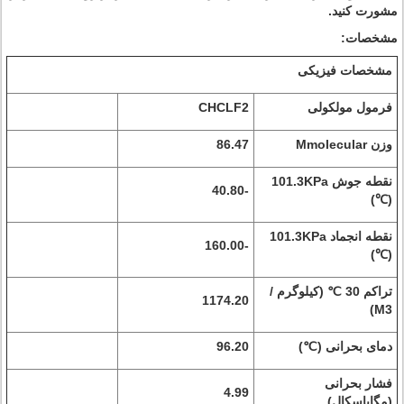
مشورت کنید.
مشخصات:
مشخصات فیزیکی
فرمول مولکولی
CHCLF2
وزن Mmolecular
86.47
نقطه جوش 101.3KPa
-40.80
(℃)
نقطه انجماد 101.3KPa
-160.00
(℃)
تراکم 30 ℃ (کیلوگرم /
1174.20
M3)
دمای بحرانی (℃)
96.20
فشار بحرانی
4.99
(مگاپاسکال)