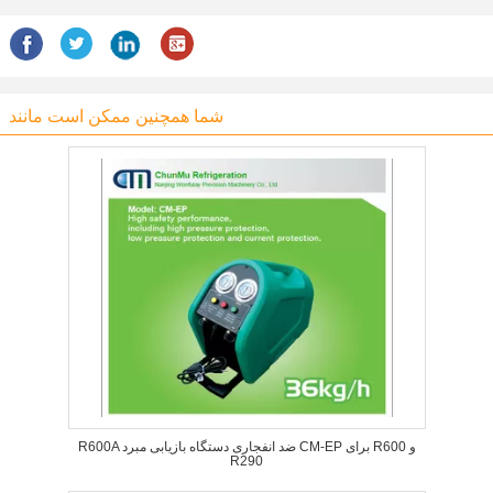
شما همچنین ممکن است مانند
R600A ضد انفجاری دستگاه بازیابی مبرد CM-EP برای R600 و
R290