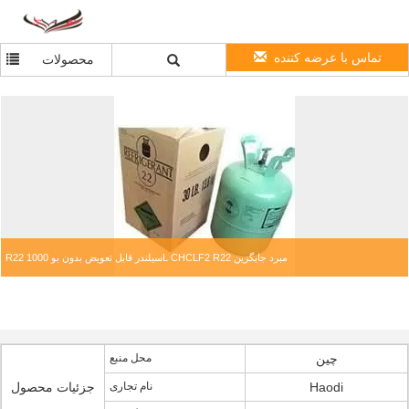
تماس با عرضه کننده
محصولات
R22 سیلندر قابل تعویض بدون بو 1000L CHCLF2 R22 مبرد جایگزین
چین
محل منبع
Haodi
نام تجاری
جزئیات محصول