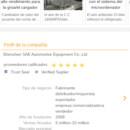
Cambiador de calor del
el aire de la C.C.
El aire antiácido 23.4kw
acuerdo del coche de
180W/IP55/del
refrescó el refrigerador
Vechile del alto
cambiador de calor/del
industrial con el sistema
rendimiento para la
cambiador de calor
del microordenador
grúa/el cargador
manufacturer/YXH-02-
DH80/80W/K/48V
refrescó el cambiador
Perfil de la compañía
de calor
Shenzhen SAE Automotive Equipment Co.,Ltd
proveedores calificados
Trust Seal
Verified Suplier
Tipo de negocio:
Fabricante
distribuidor/mayorista
exportador
empresa comercializadora
vendedor
Año de fundación:
2008
Ventas Anuales:
5 million-10 million
Mercado principal: