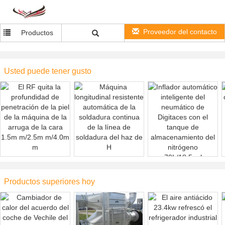
Proveedor del contacto
Productos
Usted puede tener gusto
El RF quita la
Máquina longitudinal
profundidad de
resistente automática de
Inflador automático
penetración de la piel
la soldadura continua
inteligente del
Productos superiores hoy
de la máquina de la
de la línea de soldadura
neumático de Digitaces
arruga de la cara 1.5m
del haz de H
con el tanque de
m/2.5m m/4.0m m
almacenamiento del
nitrógeno 70L/18.5gal