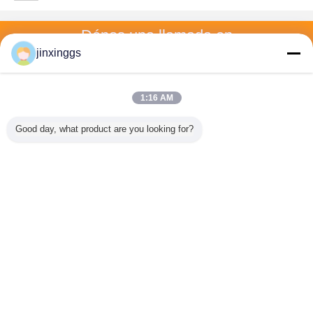
Dénos una llamada en
jinxinggs
Llámenos
1:16 AM
Inicio
Good day, what product are you looking for?
Todos los productos
Mapa del Sitio
Contactar Ahora
Solicitar una cotización
Cambie la lengua