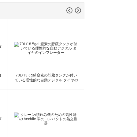
油圧熱交換器
向
70L/18.5gal 窒素の貯蔵タンクが付い
ている理性的な自動デジタル タイヤの
インフレーター
接触