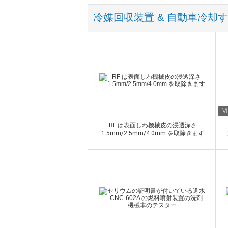
冷媒回収装置 & 自動車冷却
工業用の水の冷凍機
RF は表面しわ機械皮の浸透深さ
1.5mm/2.5mm/4.0mm を取除きます
接触