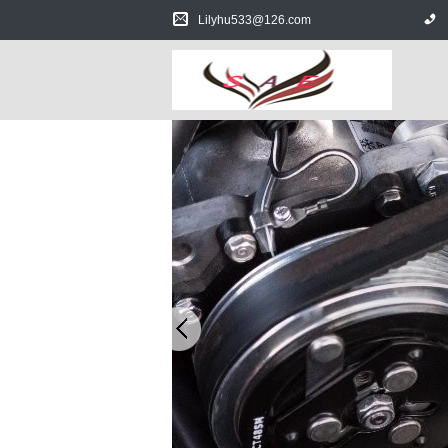
空気分離の熱交換器
Lilyhu533@126.com
冷媒回収装置