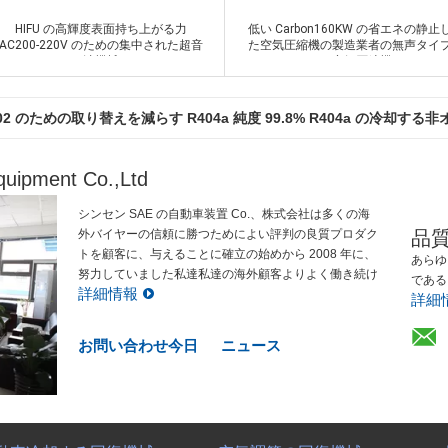
HIFU の高輝度表面持ち上がる力
低い Carbon160KW の省エネの静止
AC200-220V のための集中された超音
た空気圧縮機の製造業者の無声タイ
波機械
ねじ空気圧縮機
版およびひれの熱交換器
接触
接触
502 のための取り替えを減らす R404a 純度 99.8% R404a の冷却する
uipment Co.,Ltd
シンセン SAE の自動車装置 Co.、株式会社は多くの海
外バイヤーの信頼に勝つためによい評判の良質プロダク
品
トを顧客に、与えることに確立の始めから 2008 年に、
あらゆ
努力していました私達私達の海外顧客よりよく働き続け
である
詳細情報
ますサービスのために確立されました。 主要なプロダ
詳細
クト: 冷却する回復機械、自動車冷却する回復機械、空
気調節の回復機械、R134A の回復機械、窒素のタイヤ
お問い合わせ今日
ニュース
のインフレ...
自動車冷却する回復機械