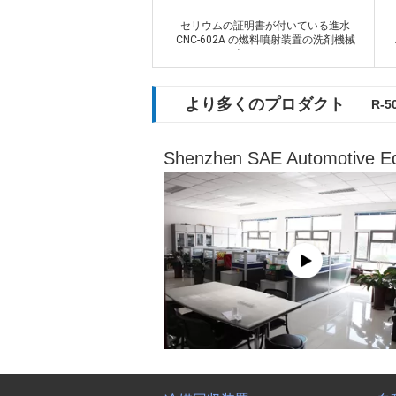
セリウムの証明書が付いている進水
CNC-602A の燃料噴射装置の洗剤機械
車のテスター
空気分離の熱交換器
接触
より多くのプロダクト
R-
Shenzhen SAE Automotive Eq
冷媒回収装置