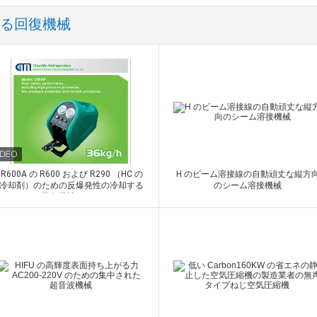
する回復機械
Finned 管の熱交換器
R600A の R600 および R290 （HC の
H のビーム溶接線の自動頑丈な縦方
冷却剤）のための反爆発性の冷却する
のシーム溶接機械
回復機械 CM-EP
接触
接触