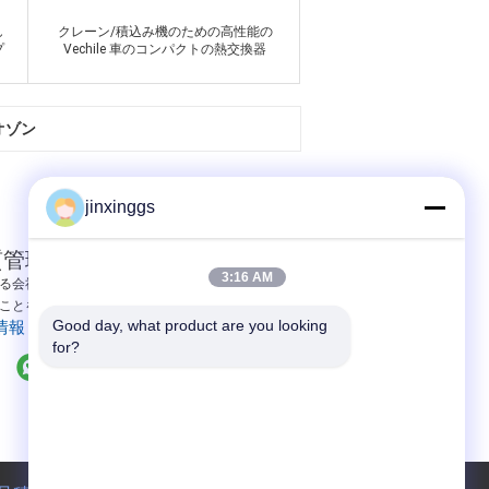
し
クレーン/積込み機のための高性能の
プ
Vechile 車のコンパクトの熱交換器
接触
空気圧縮機の熱交換器
非オゾン
jinxinggs
質管理
3:16 AM
る会社は深く質が勝つべき企業のための基本武器
ことを理解します。 質は成功を達成するために...
Good day, what product are you looking 
情報
for?
空気調節の回復機械