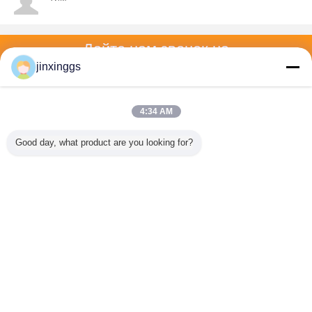
Дайте нам звонок на
jinxinggs
Вызовите нас
4:34 AM
Главная страница
Good day, what product are you looking for?
Все продукты
Карта сайта
контактные данные
Отправить запрос
Измените язык