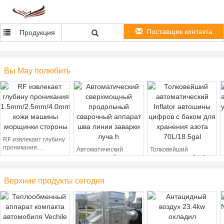
Поставщик контакта
Продукция
Вы May полюбить
RF извлекает глубину
проникания
Автоматический
Толковейший
1.5mm/2.5mm/4.0mm
сверхмощный
автоматический Inflator
кожи машины
продольный
автошины цифров с
морщинки стороны
сварочный аппарат
баком для хранения
Верхние продукты сегодня
шва линии заварки
азота 70L/18.5gal
луча h