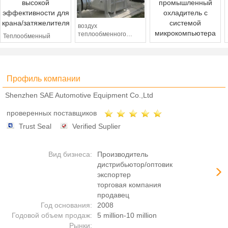
воздух
теплообменного
Теплообменный
аппарата/DC/180W/IP55/
аппарат компакта
Антацидный воздух
теплообменного
автомобиля Vechile
23.4kw охладил
аппарата
высокой
промышленный
manufacturer/YXH-02-
эффективности для
охладитель с системой
DH80/80W/K/48V
крана/затяжелителя
Профиль компании
микрокомпьютера
охладил
теплообменный
Shenzhen SAE Automotive Equipment Co.,Ltd
аппарат
проверенных поставщиков
Trust Seal
Verified Suplier
Вид бизнеса:
Производитель
дистрибьютор/оптовик
экспортер
торговая компания
продавец
Год основания:
2008
Годовой объем продаж:
5 million-10 million
Рынки: