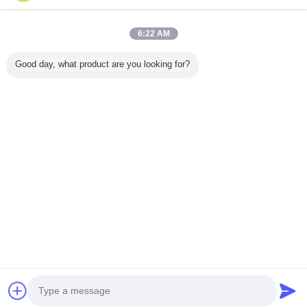
Inicio
6:22 AM
Todos los productos
Good day, what product are you looking for?
Mapa del Sitio
Contactar Ahora
Solicitar una cotización
Cambie la lengua
Sitio lleno
Copyright © 2012 - 2026 Shenzhen SAE Automotive Equipment
Co.,Ltd.
All rights reserved.
Developed by
ECER