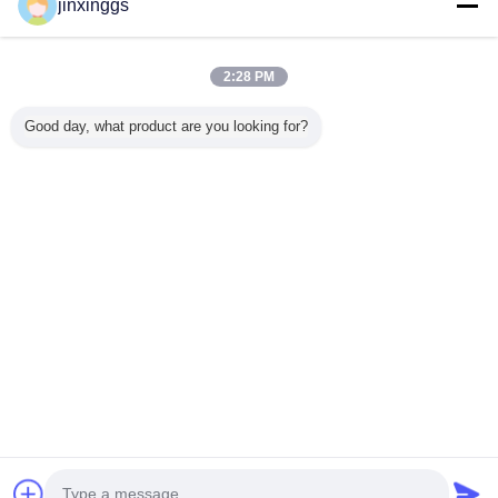
jinxinggs
Thuis
2:28 PM
Alle producten
Good day, what product are you looking for?
Ongeveer ons
Contacteer ons
Vraag een offerte aan
Veranderingstaal
Volledige Plaats
Copyright © 2012 - 2026 Shenzhen SAE Automotive Equipment
Co.,Ltd.
All rights reserved.