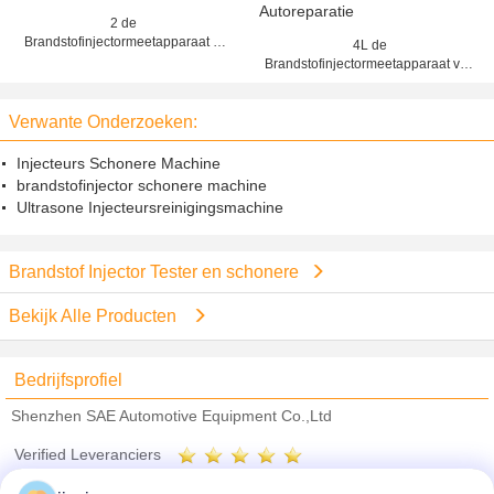
2 de
Brandstofinjectormeetapparaat &
4L de
Reinigingsmachine MT-20 van de
Brandstofinjectormeetapparaat van
cilindersmotorfiets
de tankcapaciteit en
Reinigingsmachine, het
Verwante Onderzoeken:
Hulpmiddel van de Autoreparatie
Injecteurs Schonere Machine
brandstofinjector schonere machine
Ultrasone Injecteursreinigingsmachine
Brandstof Injector Tester en schonere
Bekijk Alle Producten
Bedrijfsprofiel
Shenzhen SAE Automotive Equipment Co.,Ltd
Verified Leveranciers
Trust Seal
Verified Suplier