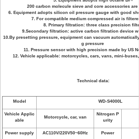
5. Equipment adopts high octane BF-
200 carbon molecule sieve and core accessories ar
6. Equipment adopts silicon oil pressure gauge with good s
7. For compatible medium compressed air is filter
8. Primary filtration: three class precision filt
9.Secondary filtration: active carbon filtration device 
10.By presetting pressure, equipment can vacuum automatically, 
g pressure
11. Pressure sensor with high precision made by US 
12. Vehicle applicable: motorcycles, cars, vans, mini-buses,
Technical data:
Model
WD-S4000L
Vehicle Applic
Nitrogen P
Motorcycle, car, van
able
urity
Power supply
AC110V/220V50~60Hz
Power