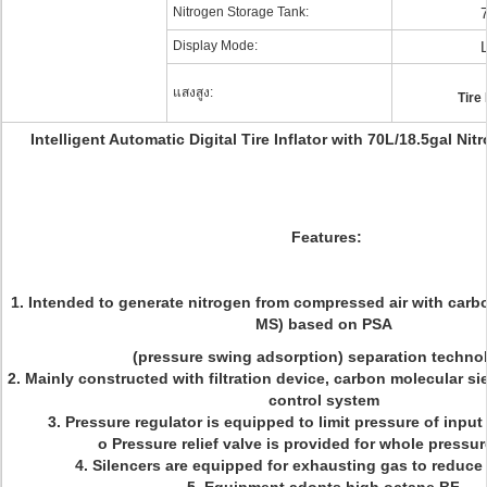
Nitrogen Storage Tank:
Display Mode:
แสงสูง:
Tire
Intelligent Automatic Digital Tire Inflator with 70L/18.5gal Ni
Features:
1. Intended to generate nitrogen from compressed air with carb
MS) based on PSA
(pressure swing adsorption) separation techn
2. Mainly constructed with filtration device, carbon molecular si
control system
3. Pressure regulator is equipped to limit pressure of inpu
o Pressure relief valve is provided for whole press
4. Silencers are equipped for exhausting gas to reduce