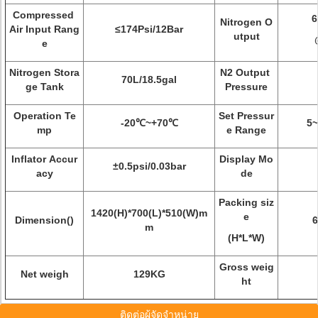
Compressed
6
Nitrogen O
Air Input Rang
≤174Psi/12Bar
utput
e
Nitrogen Stora
N2 Output
70L/18.5gal
ge Tank
Pressure
Operation Te
Set Pressur
-20℃~+70℃
5~
mp
e Range
Inflator Accur
Display Mo
±0.5psi/0.03bar
acy
de
Packing siz
1420(H)*700(L)*510(W)m
e
Dimension()
m
(H*L*W)
Gross weig
Net weigh
129KG
ht
ติดต่อผู้จัดจำหน่าย