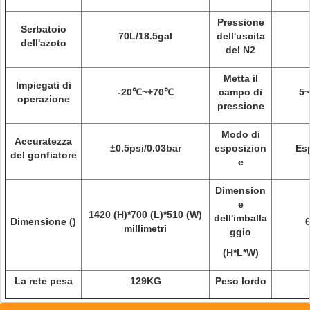
Pressione
Serbatoio
70L/18.5gal
dell'uscita
dell'azoto
del N2
Metta il
Impiegati di
-20℃~+70℃
campo di
5~
operazione
pressione
Modo di
Accuratezza
±0.5psi/0.03bar
esposizion
Es
del gonfiatore
e
Dimension
e
1420 (H)*700 (L)*510 (W)
dell'imballa
Dimensione ()
millimetri
ggio
(H*L*W)
La rete pesa
129KG
Peso lordo