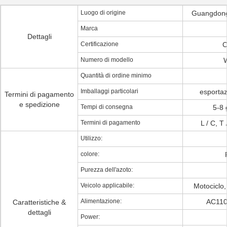
Luogo di origine
Guangdong,
Marca
Dettagli
Certificazione
C
Numero di modello
Quantità di ordine minimo
Imballaggi particolari
esportaz
Termini di pagamento
e spedizione
Tempi di consegna
5-8 
Termini di pagamento
L / C, T
Utilizzo:
colore:
Purezza dell'azoto:
Veicolo applicabile:
Motociclo,
Alimentazione:
AC110
Caratteristiche &
dettagli
Power: