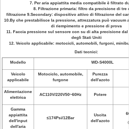
7. Per aria appiattita media compatibile è filtrato d
8. Filtrazione primaria: filtro da precisione di tre 
filtrazione 9.Secondary: dispositivo attivo di filtrazione del c
10.By che prestabilisce la pressione, attrezzatura può vacuum
di riempimento e pressione di prova
11. Faccia pressione sul sensore con su di alta precisione dal
degli Stati Uniti
12. Veicolo applicabile: motocicli, automobili, furgoni, minibu
Dati tecnici:
Modello
WD-S4000L
Veicolo
Motociclo, automobile,
Purezza
applicabile
furgone
dell'azoto
Alimentazione
AC110V/220V50~60Hz
Potere
elettrica
Gamma
6
appiattita
Uscita
≤174Psi/12Bar
dell'input
dell'azoto
dell'aria