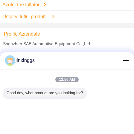
Azoto Tire Inflator
Osservi tutti i prodotti
Profilo Aziendale
Shenzhen SAE Automotive Equipment Co.,Ltd
Fornitori Verified
jinxinggs
Trust Seal
Verified Suplier
12:56 AM
Casa
Good day, what product are you looking for?
Tutti i prodotti
Circa noi
Contattaci
Richiedere un preventivo