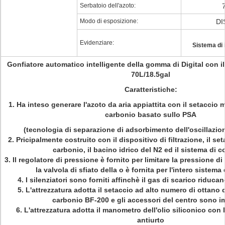
Serbatoio dell'azoto:
Modo di esposizione:
DI
Evidenziare:
Sistema di 
Gonfiatore automatico intelligente della gomma di Digital con il
70L/18.5gal
Caratteristiche:
1. Ha inteso generare l'azoto da aria appiattita con il setaccio
carbonio basato sullo PSA
(tecnologia di separazione di adsorbimento dell'oscillazio
2. Pricipalmente costruito con il dispositivo di filtrazione, il s
carbonio, il bacino idrico del N2 ed il sistema di c
3. Il regolatore di pressione è fornito per limitare la pressione d
la valvola di sfiato della o è fornita per l'intero sistema
4. I silenziatori sono forniti affinchè il gas di scarico riducan
5. L'attrezzatura adotta il setaccio ad alto numero di ottano 
carbonio BF-200 e gli accessori del centro sono i
6. L'attrezzatura adotta il manometro dell'olio siliconico con
antiurto