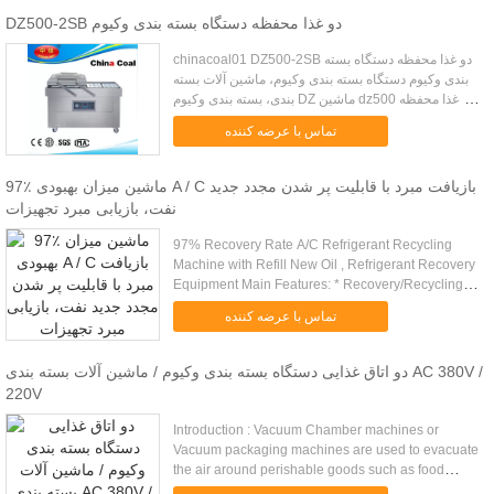
DZ500-2SB دو غذا محفظه دستگاه بسته بندی وکیوم
chinacoal01 DZ500-2SB دو غذا محفظه دستگاه بسته
بندی وکیوم دستگاه بسته بندی وکیوم، ماشین آلات بسته
بندی، بسته بندی وکیوم DZ ماشین dz500 دو غذا محفظه
دستگاه بسته بندی وکیوم ماشین آلات مقدمه: خلاء اتاق
تماس با عرضه کننده
ماشین آلات ...
97٪ ماشین میزان بهبودی A / C بازیافت مبرد با قابلیت پر شدن مجدد جدید
نفت، بازیابی مبرد تجهیزات
97% Recovery Rate A/C Refrigerant Recycling
Machine with Refill New Oil , Refrigerant Recovery
Equipment Main Features: * Recovery/Recycling
(drain used oil) * Vacuum * Refill new oil *
تماس با عرضه کننده
Recharge * Recycle...
دو اتاق غذایی دستگاه بسته بندی وکیوم / ماشین آلات بسته بندی AC 380V /
220V
Introduction : Vacuum Chamber machines or
Vacuum packaging machines are used to evacuate
the air around perishable goods such as food
products like cheese and meat whose extension of