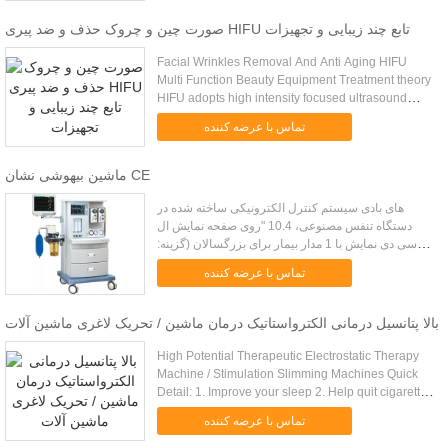
صورت چین و چروک حذف و ضد پیری HIFU تابع چند زیبایی و تجهیزات
Facial Wrinkles Removal And Anti Aging HIFU
Multi Function Beauty Equipment Treatment theory
HIFU adopts high intensity focused ultrasound
technology ensures all the energy penetrates into
تماس با عرضه کننده
deep dermis and smas ...
ماشین بیهوشی نشان CE
های بادی سیستم کنترل الکترونیکی ساخته شده در
دستگاه تنفس مصنوعی، 10.4 "روی صفحه نمایش ال
سی دی نمایش با 1 مدار بیمار برای بزرگسالان (گزینه:
مدار بیمار برای کودکان). فلومترس 5 لوله، O 2 و N 2 O
تماس با عرضه کننده
و تهویه؛ 0.1 L / ...
بالا پتانسیل درمانی الکترواستاتیک درمان ماشین / تحریک لاغری ماشین آلات
High Potential Therapeutic Electrostatic Therapy
Machine / Stimulation Slimming Machines Quick
Detail: 1. Improve your sleep 2. Help quit cigarettes
and alcohol 3. Help dieting, weight management 4.
تماس با عرضه کننده
Relieve ...