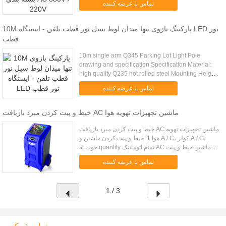
تماس با عرضه کننده
shelf life is desired. It ....
10M پارکینگ بازوی تنها میدان لوط سیل نور قطب تلفن - ایستگاه LED نور
قطب
10m single arm Q345 Parking Lot Light Pole
drawing and specification Specification Material:
high quality Q235 hot rolled steel Mounting Height:
3-12m or according to the requirements of
تماس با عرضه کننده
customers Shape of pole...
خیط و پیت کردن مبرد بازیافت AC ماشین تجهیزات تهویه هوا
خیط و پیت کردن مبرد بازیافت AC ماشین تجهیزات تهویه
هوا 1. خیط و پیت کردن ماشین و A / C، کولر A / C،
خوب به quanlity تمام اتوماتیک AC ماشین خیط و پیت
کردن، آن استفاده می کند R134A مبرد به خیط و پیت
تماس با عرضه کننده
کردن و تمیز ک...
1 / 3