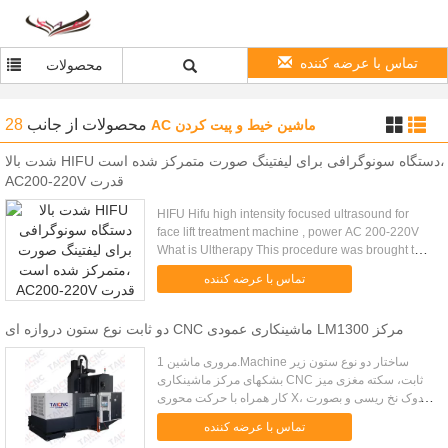
تماس با عرضه کننده
محصولات
محصولات
از جانب
28
AC ماشین خیط و پیت کردن
شدت بالا HIFU دستگاه سونوگرافی برای لیفتینگ صورت متمرکز شده است،
AC200-220V قدرت
HIFU Hifu high intensity focused ultrasound for
face lift treatment machine , power AC 200-220V
What is Ultherapy This procedure was brought to
the practice by M.D. This system utilizes ultrasound
تماس با عرضه کننده
technology to ...
دو ثابت نوع ستون دروازه ای CNC ماشینکاری عمودی LM1300 مرکز
مروری ماشین 1.Machine ساختار دو نوع ستون زیر
بشکهای مرکز ماشینکاری CNC ثابت، سکته مغزی میز
کار همراه با حرکت محوری X، دوک نخ ریسی و بصورت
افقی همراه با محور Y در پرتو، و افزایش عمودی همراه با
تماس با عرضه کننده
محور Z. واحد ماشین ...