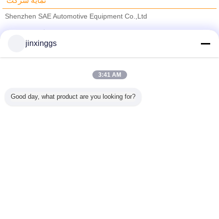
نمایه شرکت
Shenzhen SAE Automotive Equipment Co.,Ltd
تامین کنندگان تایید شده
jinxinggs
Trust Seal
Verified Suplier
3:41 AM
خانه
Good day, what product are you looking for?
همه محصولات
دربارهی ما
تماس با ما
درخواست نقل قول
تغییر زبان