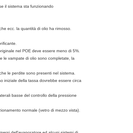
 (se il sistema sta funzionando
che ecc. la quantità di olio ha rimosso.
rificante.
te originale nel POE deve essere meno di 5%.
che le vampate di olio sono completate, la
che le perdite sono presenti nel sistema.
eso iniziale della tassa dovrebbe essere circa
terali basse del controllo della pressione
 funzionamento normale (vetro di mezzo vista).
mersi dell'evaporatore ed alcuni sistemi di