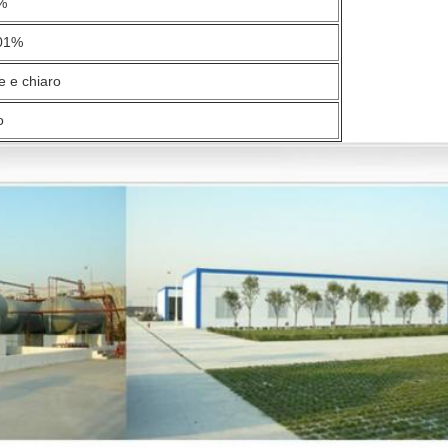
%
01%
e e chiaro
o