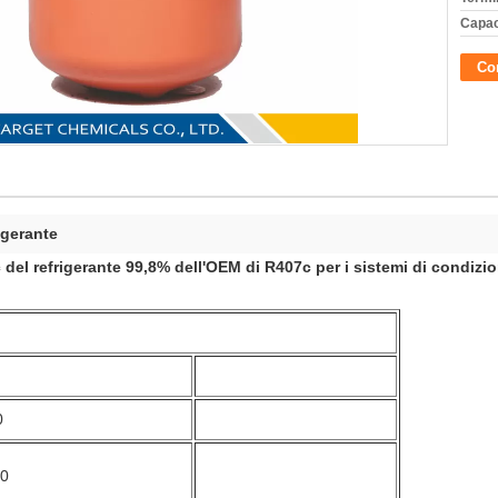
Capac
Con
igerante
 del refrigerante 99,8% dell'OEM di R407c per i sistemi di condizi
0
80