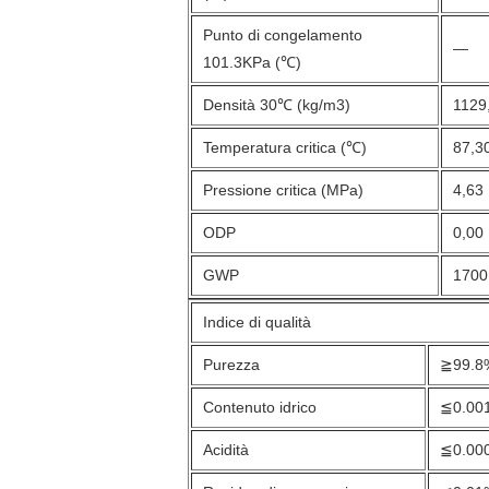
Punto di congelamento
—
101.3KPa (℃)
Densità 30℃ (kg/m3)
1129
Temperatura critica (℃)
87,3
Pressione critica (MPa)
4,63
ODP
0,00
GWP
1700
Indice di qualità
Purezza
≧99.8
Contenuto idrico
≦0.00
Acidità
≦0.00