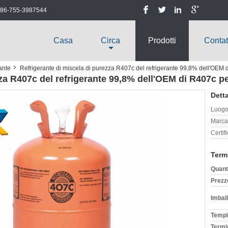
86-755-3987544
Casa
Circa
Prodotti
Contat
ante
Refrigerante di miscela di purezza R407c del refrigerante 99,8% dell'OEM d
zza R407c del refrigerante 99,8% dell'OEM di R407c p
Detta
Luogo 
Marca
Certif
Term
Quant
Prezz
Imball
Tempi
Termi