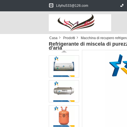
Lilyhu533@126.com
Casa
Prodotti
Macchina di recupero refriger
Refrigerante di miscela di pure
d'aria