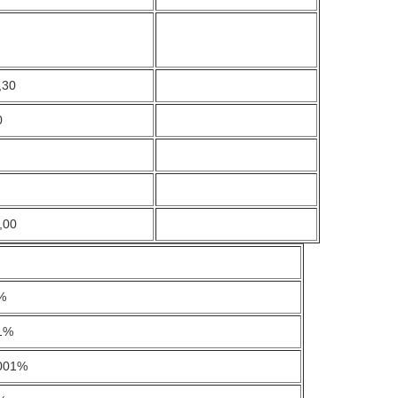
,30
0
,00
%
1%
001%