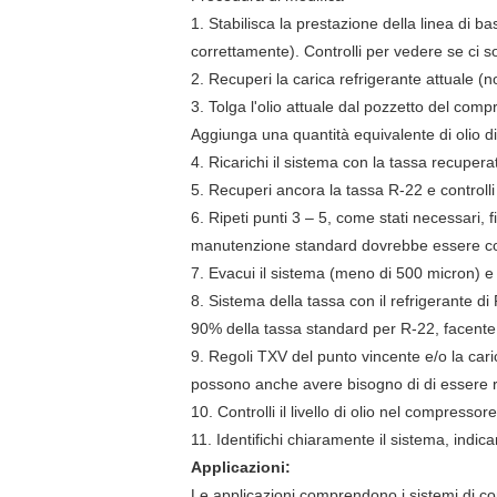
1. Stabilisca la prestazione della linea di bas
correttamente). Controlli per vedere se ci son
2. Recuperi la carica refrigerante attuale (n
3. Tolga l'olio attuale dal pozzetto del com
Aggiunga una quantità equivalente di olio
4. Ricarichi il sistema con la tassa recupera
5. Recuperi ancora la tassa R-22 e controlli 
6. Ripeti punti 3 – 5, come stati necessari, f
manutenzione standard dovrebbe essere condo
7. Evacui il sistema (meno di 500 micron) e
8. Sistema della tassa con il refrigerante di
90% della tassa standard per R-22, facente
9. Regoli TXV del punto vincente e/o la cari
possono anche avere bisogno di di essere r
10. Controlli il livello di olio nel compresso
11. Identifichi chiaramente il sistema, indican
Applicazioni:
Le applicazioni comprendono i sistemi di con