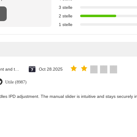
3 stelle
2 stelle
1 stelle
Saint Vincent and the Grenadines
Oct 28.2025
Utile (8987)
les IPD adjustment. The manual slider is intuitive and stays securely in