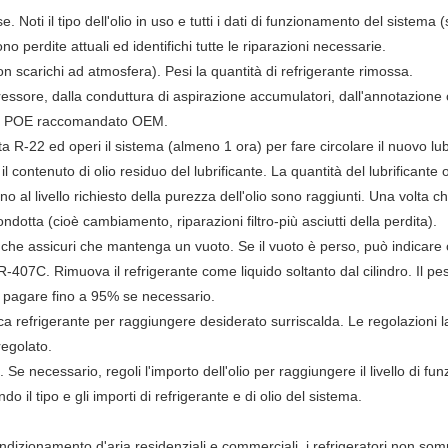
e. Noti il tipo dell'olio in uso e tutti i dati di funzionamento del sistema
o perdite attuali ed identifichi tutte le riparazioni necessarie.
on scarichi ad atmosfera). Pesi la quantità di refrigerante rimossa.
pressore, dalla conduttura di aspirazione accumulatori, dall'annotazione 
 di POE raccomandato OEM.
ta R-22 ed operi il sistema (almeno 1 ora) per fare circolare il nuovo lub
il contenuto di olio residuo del lubrificante. La quantità del lubrifican
ino al livello richiesto della purezza dell'olio sono raggiunti. Una volta 
tta (cioè cambiamento, riparazioni filtro-più asciutti della perdita).
 che assicuri che mantenga un vuoto. Se il vuoto è perso, può indicare 
 R-407C. Rimuova il refrigerante come liquido soltanto dal cilindro. Il p
 pagare fino a 95% se necessario.
ca refrigerante per raggiungere desiderato surriscalda. Le regolazioni la
egolato.
re. Se necessario, regoli l'importo dell'olio per raggiungere il livello di
do il tipo e gli importi di refrigerante e di olio del sistema.
dizionamento d'aria residenziali e commerciali, i refrigeratori non som