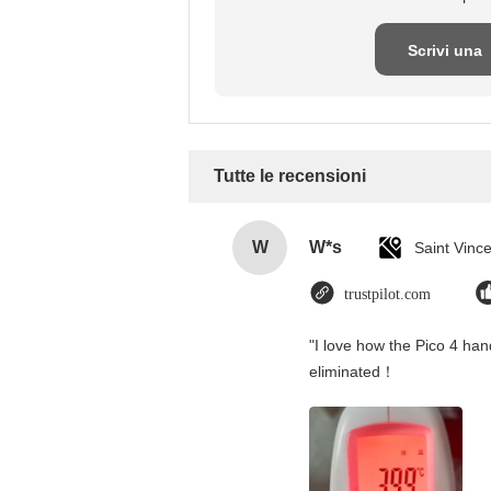
Scrivi una
recensione
Tutte le recensioni
W
W*s
trustpilot.com
"I love how the Pico 4 hand
eliminated！