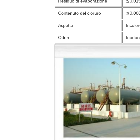
Residuo di evaporazione
≦0.01
Contenuto del cloruro
≦0.00
Aspetto
Incolor
Odore
Inodor