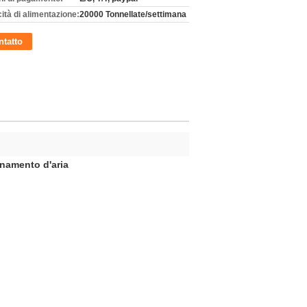
ità di alimentazione:
20000 Tonnellate/settimana
tatto
onamento d'aria