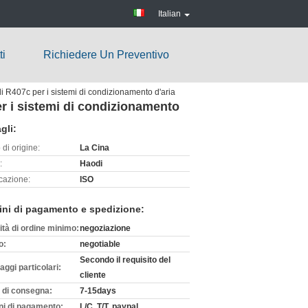
Italian
ti
Richiedere Un Preventivo
i R407c per i sistemi di condizionamento d'aria
er i sistemi di condizionamento
gli:
di origine:
La Cina
:
Haodi
icazione:
ISO
ini di pagamento e spedizione:
ità di ordine minimo:
negoziazione
o:
negotiable
Secondo il requisito del
aggi particolari:
cliente
 di consegna:
7-15days
ni di pagamento:
L/C, T/T, paypal