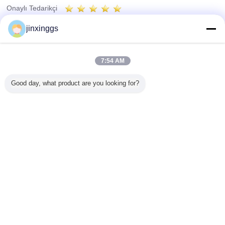
Onaylı Tedarikçi
Trust Seal
Verified Suplier
jinxinggs
Ana sayfa
7:54 AM
Tüm ürünler
Good day, what product are you looking for?
Hakkımızda
Bize ulaşın
Teklif isteği
Dil değiştir
Tam Sitesi
Copyright © 2012 - 2026 Shenzhen SAE Automotive Equipment