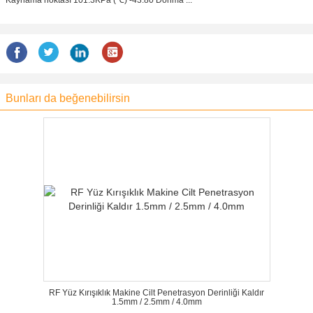
Kaynama noktası 101.3KPa (℃) -43.80 Donma ...
Bunları da beğenebilirsin
RF Yüz Kırışıklık Makine Cilt Penetrasyon Derinliği Kaldır
1.5mm / 2.5mm / 4.0mm