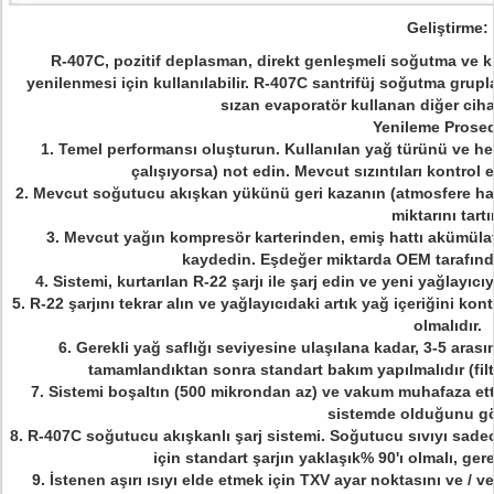
Geliştirme:
R-407C, pozitif deplasman, direkt genleşmeli soğutma ve 
yenilenmesi için kullanılabilir.
R-407C santrifüj soğutma grupl
sızan evaporatör kullanan diğer ciha
Yenileme Prose
1. Temel performansı oluşturun.
Kullanılan yağ türünü ve he
çalışıyorsa) not edin.
Mevcut sızıntıları kontrol e
2. Mevcut soğutucu akışkan yükünü geri kazanın (atmosfere h
miktarını tartı
3. Mevcut yağın kompresör karterinden, emiş hattı akümülatör
kaydedin.
Eşdeğer miktarda OEM tarafınd
4. Sistemi, kurtarılan R-22 şarjı ile şarj edin ve yeni yağlayıcıy
5. R-22 şarjını tekrar alın ve yağlayıcıdaki artık yağ içeriğini kont
olmalıdır.
6. Gerekli yağ saflığı seviyesine ulaşılana kadar, 3-5 arası
tamamlandıktan sonra standart bakım yapılmalıdır (filt
7. Sistemi boşaltın (500 mikrondan az) ve vakum muhafaza et
sistemde olduğunu gös
8. R-407C soğutucu akışkanlı şarj sistemi.
Soğutucu sıvıyı sadece
için standart şarjın yaklaşık% 90'ı olmalı, gere
9. İstenen aşırı ısıyı elde etmek için TXV ayar noktasını ve / 