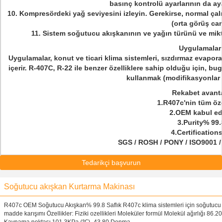
basınç kontrolü ayarlarının da ay
10. Kompresördeki yağ seviyesini izleyin.
Gerekirse, normal çal
(orta görüş cam
11. Sistem soğutucu akışkanının ve yağın türünü ve mikta
Uygulamalar
Uygulamalar, konut ve ticari klima sistemleri, sızdırmaz evapora
içerir.
R-407C, R-22 ile benzer özelliklere sahip olduğu için, b
kullanmak (modifikasyonlar
Rekabet avanta
1.R407c'nin tüm öze
2.OEM kabul ed
3.Purity% 99.
4.Certifications
SGS / ROSH / PONY / ISO9001 /
Tedarikçi başvurun
Soğutucu akışkan Kurtarma Makinası
R407c OEM Soğutucu Akışkan% 99.8 Saflık R407c klima sistemleri için soğutucu
madde karışımı Özellikler: Fiziki ozellikleri Moleküler formül Molekül ağırlığı 86.20