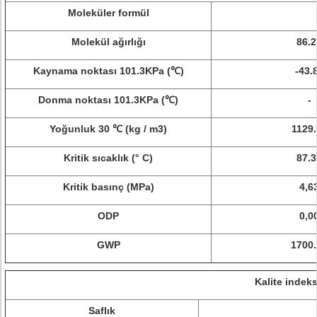
Moleküler formül
Molekül ağırlığı
86.2
Kaynama noktası 101.3KPa (℃)
-43.
Donma noktası 101.3KPa (℃)
-
Yoğunluk 30 ℃ (kg / m3)
1129.
Kritik sıcaklık (° C)
87.3
Kritik basınç (MPa)
4,6
ODP
0,0
GWP
1700
Kalite indeks
Saflık