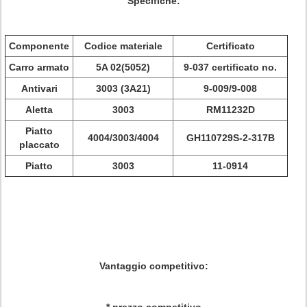
Specifiche:
Componente
Codice materiale
Certificato
Carro armato
5A 02(5052)
9-037 certificato no.
Antivari
3003 (3A21)
9-009/9-008
Aletta
3003
RM11232D
Piatto
4004/3003/4004
GH110729S-2-317B
placcato
Piatto
3003
11-0914
Vantaggio competitivo: