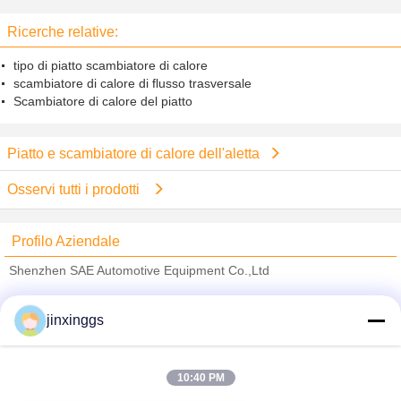
liquido della prova di tenuta di
industria dell'alimento
Ricerche relative:
tipo di piatto scambiatore di calore
scambiatore di calore di flusso trasversale
Scambiatore di calore del piatto
Piatto e scambiatore di calore dell'aletta
Osservi tutti i prodotti
Profilo Aziendale
Shenzhen SAE Automotive Equipment Co.,Ltd
Fornitori Verified
jinxinggs
Trust Seal
Verified Suplier
10:40 PM
Casa