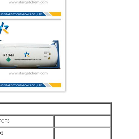
FCF3
03