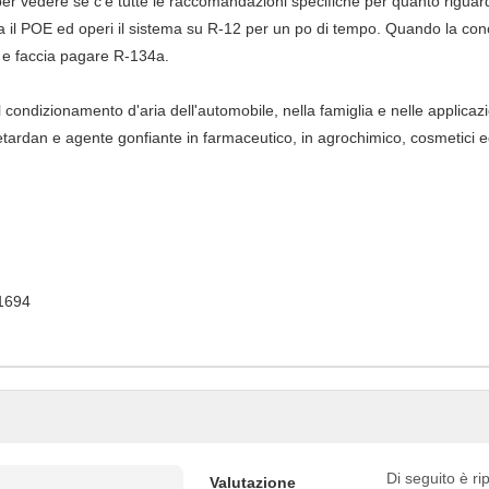
er vedere se c'è tutte le raccomandazioni specifiche per quanto riguard
a il POE ed operi il sistema su R-12 per un po di tempo. Quando la conc
to e faccia pagare R-134a.
 condizionamento d'aria dell'automobile, nella famiglia e nelle applicaz
tardan e agente gonfiante in farmaceutico, in agrochimico, cosmetici ed i
1694
Di seguito è rip
Valutazione