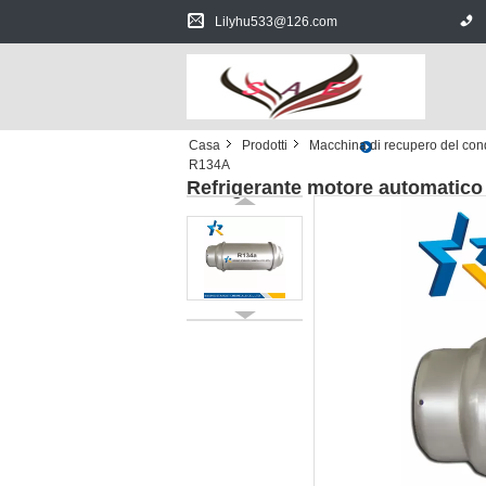
Lilyhu533@126.com
Casa
Prodotti
Macchina di recupero del con
R134A
Refrigerante motore automatico 