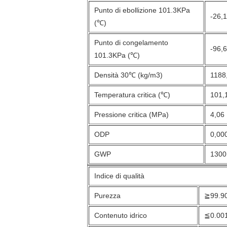
Punto di ebollizione 101.3KPa
-26,
(℃)
Punto di congelamento
-96,
101.3KPa (℃)
Densità 30℃ (kg/m3)
1188
Temperatura critica (℃)
101,
Pressione critica (MPa)
4,06
ODP
0,00
GWP
1300
Indice di qualità
Purezza
≧99.9
Contenuto idrico
≦0.00