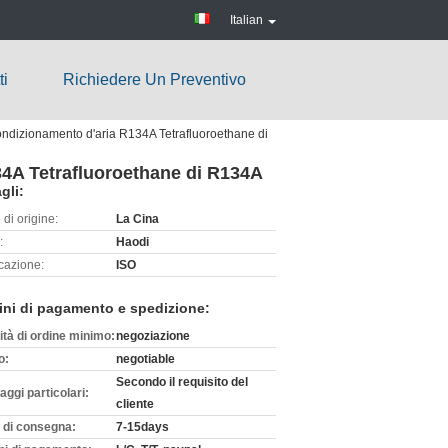
Italian
ti
Richiedere Un Preventivo
ondizionamento d'aria R134A Tetrafluoroethane di
34A Tetrafluoroethane di R134A
gli:
di origine:
La Cina
:
Haodi
icazione:
ISO
ini di pagamento e spedizione:
ità di ordine minimo:
negoziazione
o:
negotiable
Secondo il requisito del
aggi particolari:
cliente
 di consegna:
7-15days