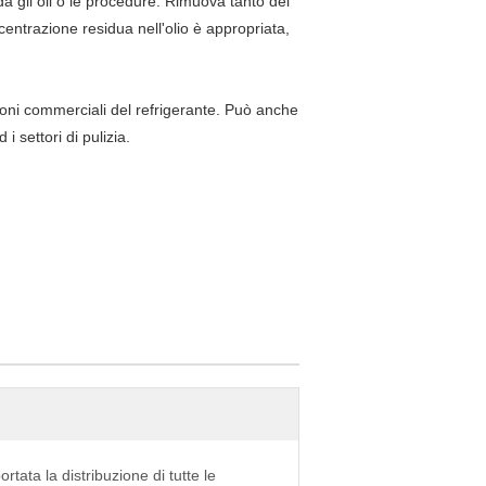
a gli oli o le procedure. Rimuova tanto del
entrazione residua nell'olio è appropriata,
ioni commerciali del refrigerante. Può anche
 settori di pulizia.
ortata la distribuzione di tutte le