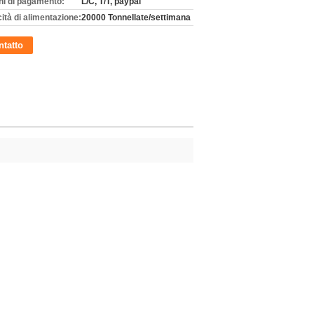
ni di pagamento:
L/C, T/T, paypal
ità di alimentazione:
20000 Tonnellate/settimana
tatto