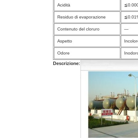
Acidità
≦0.00
Residuo di evaporazione
≦0.01
Contenuto del cloruro
—
Aspetto
Incolor
Odore
Inodor
Descrizione: