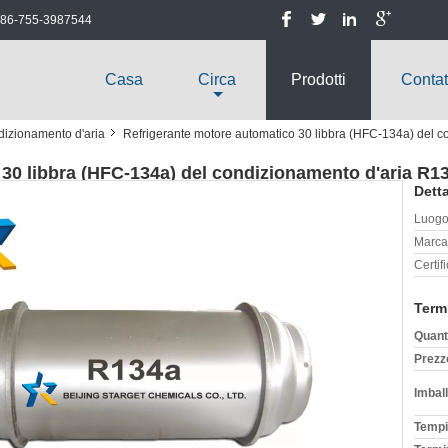
86-755-3987544
Casa
Circa
Prodotti
Contat
dizionamento d'aria
Refrigerante motore automatico 30 libbra (HFC-134a) del c
30 libbra (HFC-134a) del condizionamento d'aria R1
Detta
Luogo 
Marca
Certif
Term
Quant
Prezz
Imball
Tempi