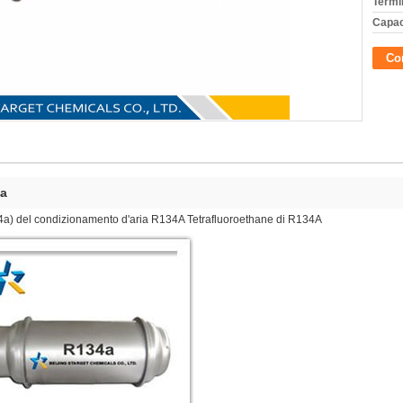
Termi
Capac
Con
4a
4a) del condizionamento d'aria R134A Tetrafluoroethane di R134A