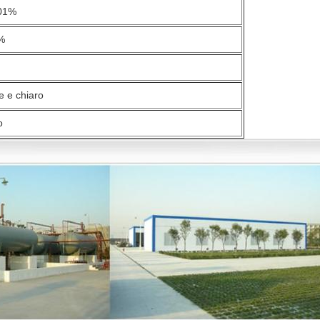
01%
%
e e chiaro
o