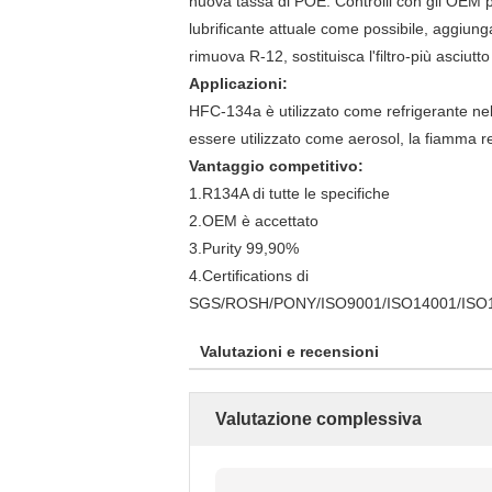
nuova tassa di POE. Controlli con gli OEM p
lubrificante attuale come possibile, aggiung
rimuova R-12, sostituisca l'filtro-più asciut
Applicazioni:
HFC-134a è utilizzato come refrigerante nel
essere utilizzato come aerosol, la fiamma re
Vantaggio competitivo:
1.R134A di tutte le specifiche
2.OEM è accettato
3.Purity 99,90%
4.Certifications di
SGS/ROSH/PONY/ISO9001/ISO14001/ISO
Valutazioni e recensioni
Valutazione complessiva