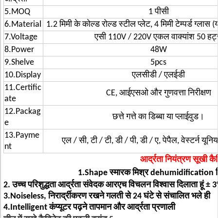
5.MOQ
1 पीसी
6.Material
1.2 मिमी के कोल्ड रोल्ड स्टील प्लेट, 4 मिमी टेम्पर्ड ग्लास 
7.Voltage
एसी 110V / 220V एकल वाक्यांश 50 हर्ट
8.Power
48W
9.Shelve
5pcs
10.Display
एलसीडी / एलईडी
11.Certific
CE, आईएसओ और गुणवत्ता निरीक्षण
ate
12.Packag
छत्ते गत्ते का डिब्बा या प्लाईवुड।
e
13.Payme
एल / सी, टी / टी, डी / पी, डी / ए, पेपैल, वेस्टर्न यूनि
nt
आर्द्रता नियंत्रण सूखी कै
1.Shape स्मारक मिश्र dehumidification विभ
2. उच्च परिशुद्धता आर्द्रता संवेदक आरएच विचलन विश्वास दिलाता हूं 
3.Noiseless, निरार्द्रीकरण रखने गलती से 24 घंटे से संचालित भले ही
4.Intelligent कंप्यूटर पढ़ने तापमान और आर्द्रता प्रणाली