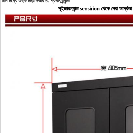
চীন মধ্যে শুষ্ক মন্ত্রীসভার 5. প্রথম ব্র্যান্ড
সুইজারল্যান্ড sensirion থেকে সেরা আর্দ্র