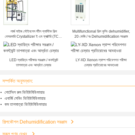
লার্জ সাইজ স্টেইনলেস স্টীল প্লাস্টিক শিল্প
Multifunctional শিল্প কুলিং dehumidifier,
বেসরকারি Crystallizer ই এম ফ্যাক্টরি (TCR-
20 কেজি / ঘঃ Dehumidification সরঞ্জাম
2500U)
LED স্থায়িত্ব পরীক্ষার সরঞ্জাম / কনস্ট্যান্ট
LY-XD Xenon ল্যাম্প পরিবেশগত পরীক্ষা
তাপমাত্রা এবং আর্দ্রতা চেম্বার
চেম্বার প্রতিরোধের আবহাওয়া
সম্পর্কিত অনুসন্ধান:
পোর্টেবল রুম ডিহিউমিডিফায়ার
এনার্জি সেভিং ডিহিউমিডিফায়ার
কম তাপমাত্রা ডিহিউমিডিফায়ার
শিল্পকৌশল Dehumidification সরঞ্জাম
সকল পণ্য দেখুন