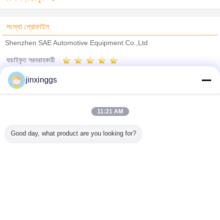
সংস্থা প্রোফাইল
Shenzhen SAE Automotive Equipment Co.,Ltd
যাচাইকৃত সরবরাহকারী
Trust Seal
Verified Suplier
jinxinggs
বাড়ি
11:21 AM
সব পণ্য
Good day, what product are you looking for?
আমাদের সম্পর্কে
আমাদের সাথে যোগাযোগ করুন
উদ্ধৃতির জন্য আবেদন
ভাষা পরিবর্তন করুন