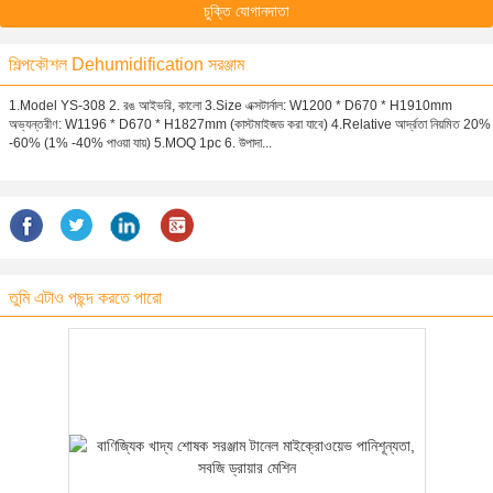
চুক্তি যোগানদাতা
শিল্পকৌশল Dehumidification সরঞ্জাম
1.Model YS-308 2. রঙ আইভরি, কালো 3.Size এক্সটার্নাল: W1200 * D670 * H1910mm
অভ্যন্তরীণ: W1196 * D670 * H1827mm (কাস্টমাইজড করা যাবে) 4.Relative আর্দ্রতা নিয়মিত 20%
-60% (1% -40% পাওয়া যায়) 5.MOQ 1pc 6. উপাদা...
তুমি এটাও পছন্দ করতে পারো