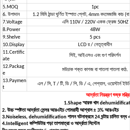
5.MOQ
1pc
6. উপাদান
1.2 মিমি ঠান্ডা ঘূর্ণিত ইস্পাত প্লেট, 4mm বদমেজাজি কাচ (বা
7.Voltage
এসি 110V / 220V একক ফ্রেজ 50HZ
8.Power
48W
9.Shelve
5 pcs
10.Display
LCD র / নেতৃত্বাধীন
11.Certific
সিই, আইএসও এবং গুণ পরিদর্শন
ate
12.Packag
মউচাক শক্ত কাগজ বা পাতলা পাতলা কাঠ.
e
13.Paymen
এল / সি, T / টি, ডি / পি, ডি / এ, পেপ্যাল, ওয়েস্টার্ন ইউনি
t
আর্দ্রতা নিয়ন্ত্রণ শুষ্ক মন্ত্
1.Shape স্মারক খাদ dehumidificatio
2. উচ্চ স্পষ্টতা আর্দ্রতা সেন্সর আরএইচ গোমরাহী আশ্বাস ± 3% আরএইচ
3.Noiseless, dehumidification পালন ঘটনাক্রমে 24 ঘন্টায় চালিত বন্ধ 
4.Intelligent কম্পিউটার পড়া তাপমাত্রা ও আর্দ্রতা সিস্টেম