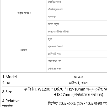
উৎপত্তি স্থল
পরিচিতিমুলক নাম
পণ্যের বিবরণ
সাক্ষ্যদান
মডেল নম্বার
ন্যূনতম চাহিদার পরিমাণ
মূল্য
প্যাকেজিং বিবরণ
প্রদান
ডেলিভারি সময়
পরিশোধের শর্ত
যোগানের ক্ষমতা
1.Model
YS-308
2. রঙ
আইভরি, কালো
এক্সটার্নাল: W1200 * D670 * H1910mm অভ্যন্তরীণ:
3.Size
H1827mm (কাস্টমাইজড করা যাবে)
4.Relative
নিয়মিত 20% -60% (1% -40% পাওয়া যায়
আর্দ্রতা