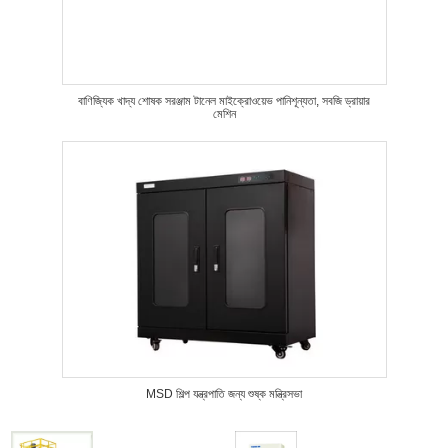
বাণিজ্যিক খাদ্য শোষক সরঞ্জাম টানেল মাইক্রোওয়েভ পানিশূন্যতা, সবজি ড্রায়ার
মেশিন
MSD শিল্প যন্ত্রপাতি জন্য শুষ্ক মন্ত্রিসভা