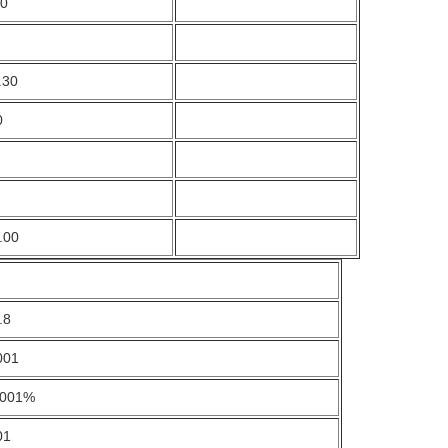
80
.30
0
.00
.8
001
0001%
01