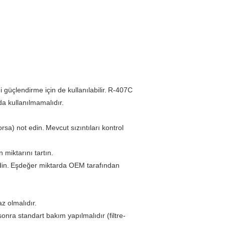
üçlendirme için de kullanılabilir.
R-407C
a kullanılmamalıdır.
orsa) not edin.
Mevcut sızıntıları kontrol
 miktarını tartın.
in.
Eşdeğer miktarda OEM tarafından
az olmalıdır.
sonra standart bakım yapılmalıdır (filtre-