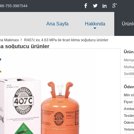
86-755-3987544
Ana Sayfa
Hakkında
Ürünl
ma Makinası
R407c ev, 4.63 MPa ile ticari klima soğutucu ürünler
ima soğutucu ürünler
Ürün 
Menşe
Marka
Sertifi
Ödem
Min si
Fiyat:
Ambala
Tesli
Ödeme
Yeten