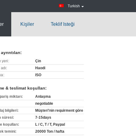
Turkish
er
Kişiler
Teklif Isteği
ayrıntıları:
 yeri:
Çin
 adı:
Haodi
ka:
ISO
e & teslimat koşulları:
pariş miktarı:
Anlaşma
negotiable
j bilgileri:
Müşteri'nin requirment göre
m süresi:
7-15days
 koşulları:
L / C, T / T, Paypal
ek temini:
20000 Ton / hafta