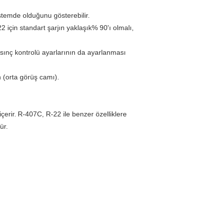
stemde olduğunu gösterebilir.
-22 için standart şarjın yaklaşık% 90'ı olmalı,
ınç kontrolü ayarlarının da ayarlanması
 (orta görüş camı).
çerir.
R-407C, R-22 ile benzer özelliklere
ür.