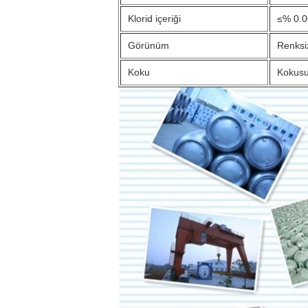
Klorid içeriği
≤% 0.
Görünüm
Renksi
Koku
Kokus