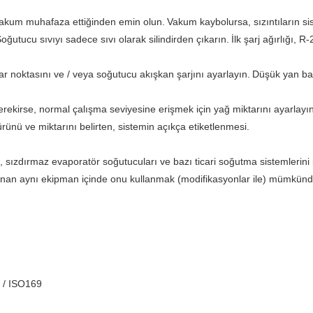
vakum muhafaza ettiğinden emin olun.
Vakum kaybolursa, sızıntıların si
oğutucu sıvıyı sadece sıvı olarak silindirden çıkarın.
İlk şarj ağırlığı, R
yar noktasını ve / veya soğutucu akışkan şarjını ayarlayın.
Düşük yan bas
rekirse, normal çalışma seviyesine erişmek için yağ miktarını ayarlayın
ünü ve miktarını belirten, sistemin açıkça etiketlenmesi.
, sızdırmaz evaporatör soğutucuları ve bazı ticari soğutma sistemlerini i
lanan aynı ekipman içinde onu kullanmak (modifikasyonlar ile) mümkünd
 / ISO169