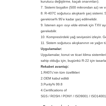
kurutucu değiştirme, kaçak onarımları).
7. Sistemi boşaltın (500 mikrondan az) ve 
8. R-407C soğutucu akışkanlı şarj sistemi.
S
gerekirse% 95'e kadar şarj edilmelidir.
9. İstenen aşırı ısıyı elde etmek için TXV a
gerekebilir.
10. Kompresördeki yağ seviyesini izleyin.
Ge
11. Sistem soğutucu akışkanının ve yağın tür
Uygulamalar:
Uygulamalar, konut ve ticari klima sistemleri
sahip olduğu için, bugünkü R-22 için tasar
Rekabet avantajı:
1.R407c'nin tüm özellikleri
2.OEM kabul edildi
3.Purity% 99.8
4.Certifications of
SGS / ROSH / PONY / ISO9001 / ISO14001