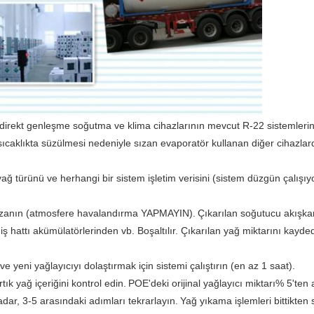
irekt genleşme soğutma ve klima cihazlarının mevcut R-22 sistemlerini g
ıcaklıkta süzülmesi nedeniyle sızan evaporatör kullanan diğer cihazlard
yağ türünü ve herhangi bir sistem işletim verisini (sistem düzgün çalışıy
azanın (atmosfere havalandırma YAPMAYIN).
Çıkarılan soğutucu akışkan
 hattı akümülatörlerinden vb. Boşaltılır. Çıkarılan yağ miktarını kayded
 ve yeni yağlayıcıyı dolaştırmak için sistemi çalıştırın (en az 1 saat).
tık yağ içeriğini kontrol edin.
POE'deki orijinal yağlayıcı miktarı% 5'ten 
adar, 3-5 arasındaki adımları tekrarlayın.
Yağ yıkama işlemleri bittikten 