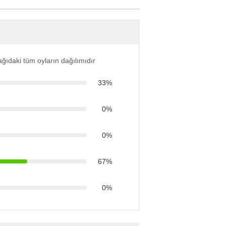
ğıdaki tüm oyların dağılımıdır
33%
0%
0%
67%
0%