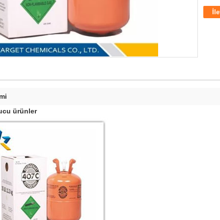
İl
mi
tucu ürünler