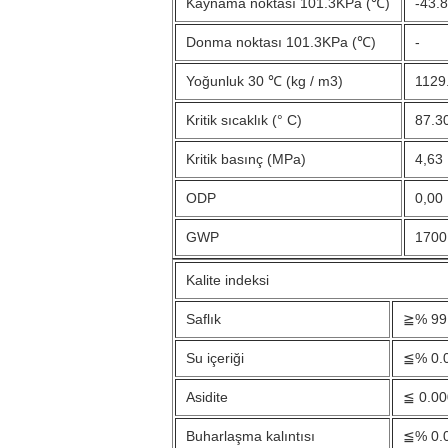
Kaynama noktası 101.3KPa (℃)
-43.
Donma noktası 101.3KPa (℃)
-
Yoğunluk 30 ℃ (kg / m3)
1129
Kritik sıcaklık (° C)
87.3
Kritik basınç (MPa)
4,63
ODP
0,00
GWP
1700
Kalite indeksi
Saflık
≧% 99
Su içeriği
≦% 0.
Asidite
≦ 0.0
Buharlaşma kalıntısı
≦% 0.