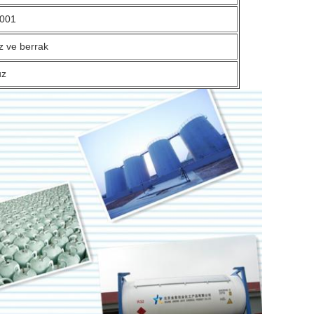
0001
z ve berrak
uz