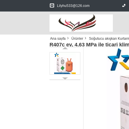
Lilyhu533@126.com
Ana sayfa
Ürünler
Soğutucu akışkan Kurtar
R407c ev, 4.63 MPa ile ticari kl