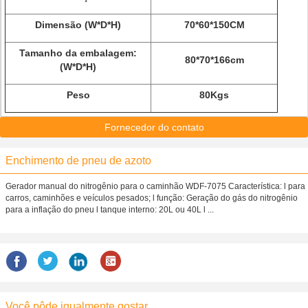
Dimensão (W*D*H)
70*60*150CM
Tamanho da embalagem:
80*70*166cm
(W*D*H)
Peso
80Kgs
Fornecedor do contato
Enchimento de pneu de azoto
Gerador manual do nitrogênio para o caminhão WDF-7075 Característica: l para
carros, caminhões e veículos pesados; l função: Geração do gás do nitrogênio
para a inflação do pneu l tanque interno: 20L ou 40L l ...
Você pôde igualmente gostar