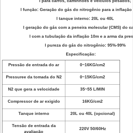
l para carros, caminhões e veículos pesados;
l função: Geração do gás do nitrogênio para a inflaçã
l tanque interno: 20L ou 40L
l geração do gás com a peneira molecular (CMS) do c
l com a tubulação da inflação 10m e a arma da pre
l pureza do gás do nitrogênio: 95%-99%
Especificação:
Pressão de entrada do ar
0~16KG/cm2
Pressuree da tomada do N2
0~15KG/cm2
N2 que gera a velocidade
35~55 L/MIN
Compressor de ar exigido
16KG/cm2
Tanque interno
20L ou 40L (opcional)
Tensão de entrada da
220V 50/60Hz
avaliação