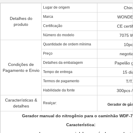
Lugar de origem
Chin
Marca
WONDE
Detalhes do
produto
Certificação
CE certif
Número do modelo
7075 
Quantidade de ordem mínima
10pc
Preço
negoti
Detalhes da embalagem
Papelão 
Condições de
Pagamento e Envio
Tempo de entrega
15 di
Termos de pagamento
T/T.
Habilidade da fonte
300pcs 
Características &
Realçar:
Gerador de gás
detalhes
Gerador manual do nitrogênio para o caminhão WDF-
Característica: