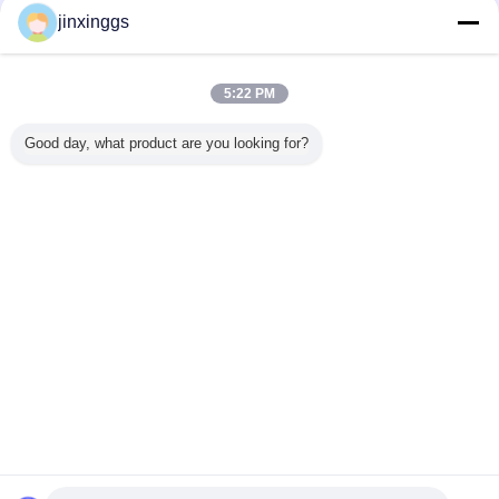
Trust Seal
Verified Suplier
jinxinggs
Casa
5:22 PM
Todos os Produtos
Good day, what product are you looking for?
Mapa do Site
Fale Conosco
Pedir um orçamento
Mude a língua
Local completo
Copyright © 2012 - 2026 Shenzhen SAE Automotive Equipment
Co.,Ltd.
All rights reserved.