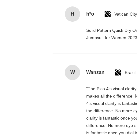
H
h*o
Solid Pattern Quick Dry 
Jumpsuit for Women 202
W
Wanzan
Brazil
"The Pico 4's visual clarit
makes all the difference. 
4's visual clarity is fanta
the difference. No more ey
clarity is fantastic once 
difference. No more eye st
is fantastic once you dial