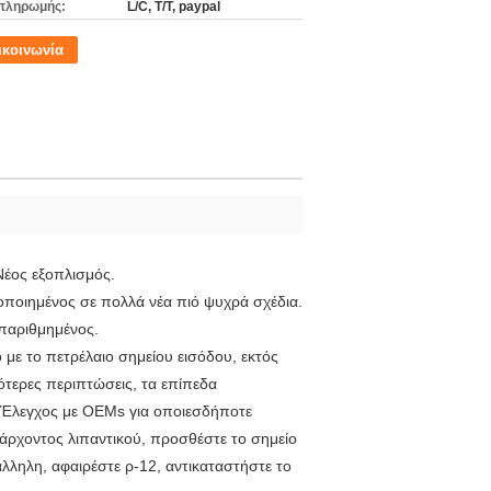
πληρωμής:
L/C, T/T, paypal
ικοινωνία
Νέος εξοπλισμός.
οποιημένος σε πολλά νέα πιό ψυχρά σχέδια.
απαριθμημένος.
με το πετρέλαιο σημείου εισόδου, εκτός
ότερες περιπτώσεις, τα επίπεδα
. Έλεγχος με OEMs για οποιεσδήποτε
πάρχοντος λιπαντικού, προσθέστε το σημείο
άλληλη, αφαιρέστε ρ-12, αντικαταστήστε το