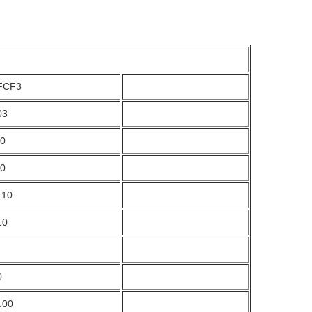
FCF3
03
10
60
.10
10
0
.00