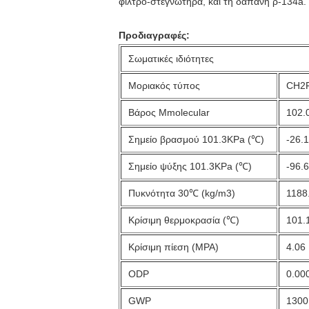
φίλτρο-στεγνωτήρα, και τη δαπάνη ρ-134a.
Προδιαγραφές:
Σωματικές ιδιότητες
Μοριακός τύπος
CH2
Βάρος Mmolecular
102.
Σημείο βρασμού 101.3KPa (℃)
-26.
Σημείο ψύξης 101.3KPa (℃)
-96.
Πυκνότητα 30℃ (kg/m3)
1188
Κρίσιμη θερμοκρασία (℃)
101.
Κρίσιμη πίεση (MPA)
4.06
ODP
0.00
GWP
1300