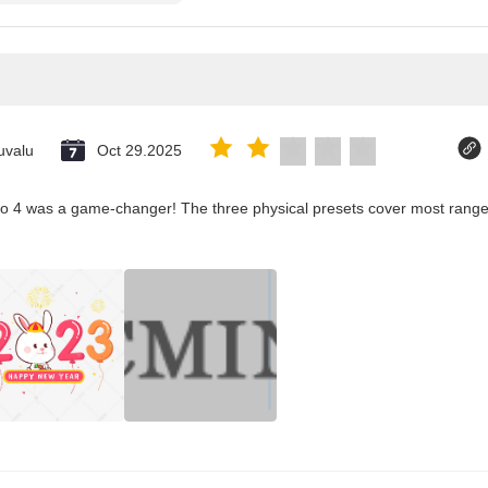
uvalu
Oct 29.2025
co 4 was a game-changer! The three physical presets cover most ranges