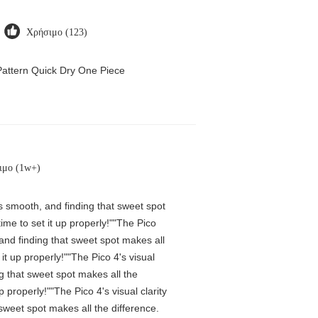
Χρήσιμο (123)
attern Quick Dry One Piece
ιμο (1w+)
is smooth, and finding that sweet spot
me to set it up properly!""The Pico
 and finding that sweet spot makes all
t up properly!""The Pico 4's visual
ng that sweet spot makes all the
properly!""The Pico 4's visual clarity
 sweet spot makes all the difference.