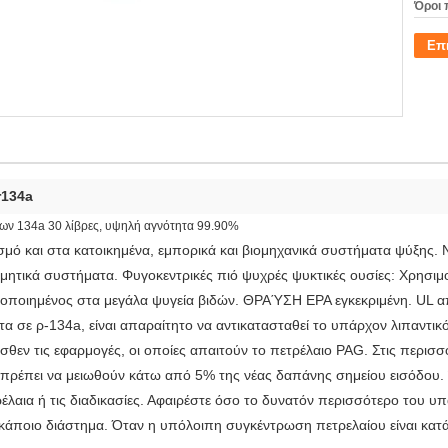
Όροι 
Επ
r134a
των 134a 30 λίβρες, υψηλή αγνότητα 99.90%
σμό και στα κατοικημένα, εμπορικά και βιομηχανικά συστήματα ψύξης. 
ρμητικά συστήματα. Φυγοκεντρικές πιό ψυχρές ψυκτικές ουσίες: Χρησιμ
ιμοποιημένος στα μεγάλα ψυγεία βιδών. ΘΡΑΎΣΗ EPA εγκεκριμένη. UL 
σε ρ-134a, είναι απαραίτητο να αντικατασταθεί το υπάρχον λιπαντικό 
θεν τις εφαρμογές, οι οποίες απαιτούν το πετρέλαιο PAG. Στις περισσ
υ πρέπει να μειωθούν κάτω από 5% της νέας δαπάνης σημείου εισόδου
ρέλαια ή τις διαδικασίες. Αφαιρέστε όσο το δυνατόν περισσότερο του υ
α κάποιο διάστημα. Όταν η υπόλοιπη συγκέντρωση πετρελαίου είναι κατ