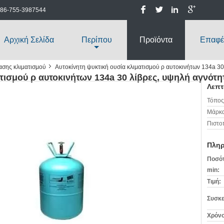
86-755-3987544
Αρχική Σελίδα
Περίπου
Προϊόντα
Επαφέ
σης κλιματισμού
Αυτοκίνητη ψυκτική ουσία κλιματισμού ρ αυτοκινήτων 134a 3
τισμού ρ αυτοκινήτων 134a 30 λίβρες, υψηλή αγνότη
Λεπτ
Τόπος
Μάρκα
Πιστο
Πληρ
Ποσότ
min:
Τιμή:
Συσκε
Χρόνο