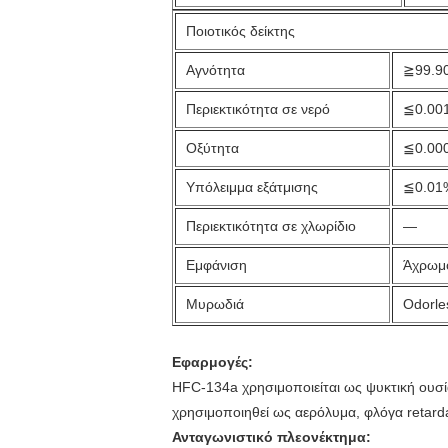
Ποιοτικός δείκτης
Αγνότητα
≧99.9
Περιεκτικότητα σε νερό
≦0.00
Οξύτητα
≦0.00
Υπόλειμμα εξάτμισης
≦0.01
Περιεκτικότητα σε χλωρίδιο
—
Εμφάνιση
Άχρωμο
Μυρωδιά
Odorle
Εφαρμογές:
HFC-134a χρησιμοποιείται ως ψυκτική ουσία
χρησιμοποιηθεί ως αερόλυμα, φλόγα retard
Ανταγωνιστικό πλεονέκτημα: