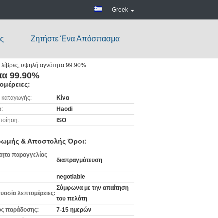
Greek
ς
Ζητήστε Ένα Απόσπασμα
0 λίβρες, υψηλή αγνότητα 99.90%
τα 99.90%
ομέρειες:
 καταγωγής:
Κίνα
:
Haodi
ποίηση:
ISO
ωμής & Αποστολής Όροι:
ητα παραγγελίας
διαπραγμάτευση
negotiable
Σύμφωνα με την απαίτηση
υασία λεπτομέρειες:
του πελάτη
ς παράδοσης:
7-15 ημερών