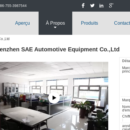
86-755-3987544
Aperçu
À Propos
Produits
Contac
o.,Ltd
enzhen SAE Automotive Equipment Co.,Ltd
Déta
Mar
princ
Marq
Nom
d'em
Chiff
:
anné
créat