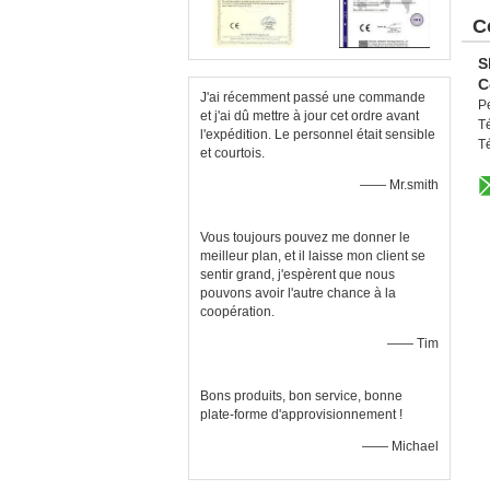
C
S
C
J'ai récemment passé une commande
P
et j'ai dû mettre à jour cet ordre avant
T
l'expédition. Le personnel était sensible
T
et courtois.
—— Mr.smith
Vous toujours pouvez me donner le
meilleur plan, et il laisse mon client se
sentir grand, j'espèrent que nous
pouvons avoir l'autre chance à la
coopération.
—— Tim
Bons produits, bon service, bonne
plate-forme d'approvisionnement !
—— Michael