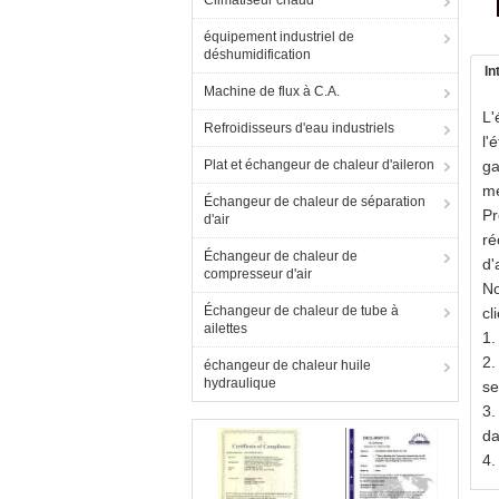
Climatiseur chaud
équipement industriel de
déshumidification
In
Machine de flux à C.A.
L'
Refroidisseurs d'eau industriels
l'
Plat et échangeur de chaleur d'aileron
ga
me
Échangeur de chaleur de séparation
Pr
d'air
ré
Échangeur de chaleur de
d'
compresseur d'air
No
Échangeur de chaleur de tube à
cl
ailettes
1.
2.
échangeur de chaleur huile
hydraulique
se
3.
da
4.