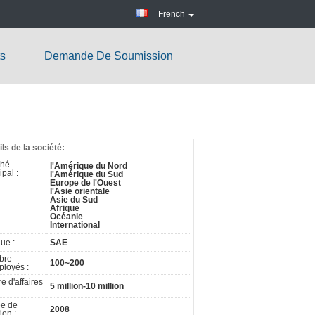
French
ts
Demande De Soumission
ils de la société:
ché
l'Amérique du Nord
ipal :
l'Amérique du Sud
Europe de l'Ouest
l'Asie orientale
Asie du Sud
Afrique
Océanie
International
ue :
SAE
bre
100~200
ployés :
re d'affaires
5 million-10 million
e de
2008
ion :