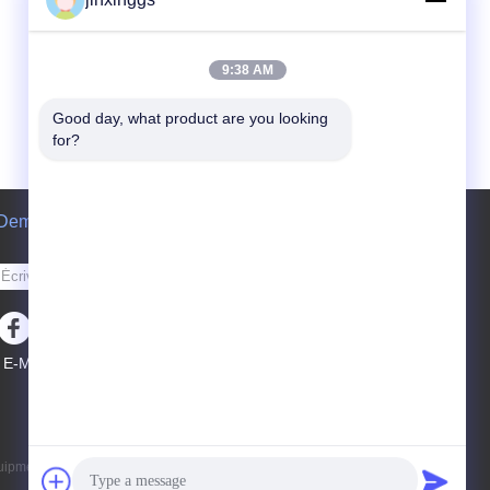
9:38 AM
Good day, what product are you looking 
for?
Demande de soumission
Envoyer
E-Mail
Sitemap
|
ipment Co.,Ltd. All Rights Reserved. Developed