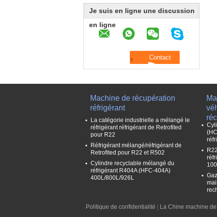
Je suis en ligne une discussion
en ligne
Machine de récupération
Mac
réfrigérant
vé
ré
La catégorie industrielle a mélangé le
Cyl
réfrigérant réfrigérant de Retrofited
(HC
pour R22
réf
Réfrigérant mélangé/réfrigérant de
R22
Retrofited pour R22 et R502
réf
Cylindre recyclable mélangé du
100
réfrigérant R404A (HFC-404A)
Gaz
400L/800L/926L
mai
rec
Politique de confidentialité
|
La Chine machine de 