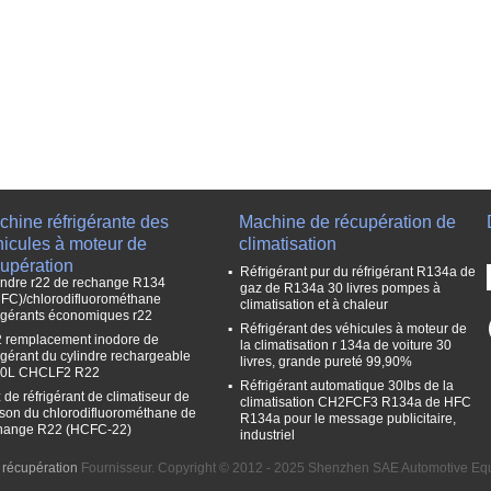
hine réfrigérante des
Machine de récupération de
hicules à moteur de
climatisation
cupération
Réfrigérant pur du réfrigérant R134a de
indre r22 de rechange R134
gaz de R134a 30 livres pompes à
FC)/chlorodifluorométhane
climatisation et à chaleur
rigérants économiques r22
Réfrigérant des véhicules à moteur de
 remplacement inodore de
la climatisation r 134a de voiture 30
rigérant du cylindre rechargeable
livres, grande pureté 99,90%
0L CHCLF2 R22
Réfrigérant automatique 30lbs de la
 de réfrigérant de climatiseur de
climatisation CH2FCF3 R134a de HFC
son du chlorodifluorométhane de
R134a pour le message publicitaire,
hange R22 (HCFC-22)
industriel
récupération
Fournisseur. Copyright © 2012 - 2025 Shenzhen SAE Automotive Equ