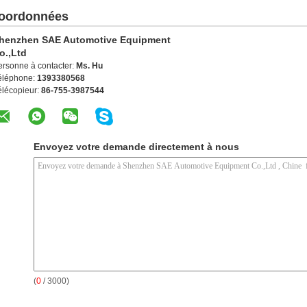
oordonnées
henzhen SAE Automotive Equipment
o.,Ltd
ersonne à contacter:
Ms. Hu
éléphone:
1393380568
élécopieur:
86-755-3987544
Envoyez votre demande directement à nous
(
0
/ 3000)