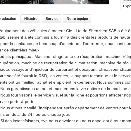
Expor
truduction
Histoire
Service
Notre équipe
équipement des véhicules à moteur Cie., Ltd de Shenzhen SAE a été ét
établissement a été commis à fournir à des clients les produits de haut
gner la confiance de beaucoup d'acheteurs d'outre-mer, nous continuera
r de clientèles mieux.
oduits principaux : Machine réfrigérante de récupération, machine réfr
cupération, machine de récupération de climatisation, machine de réc
azote, essayeur d'injecteur de carburant et décapant, climatiseur chaud 
tre société fournit la R&D, les ventes, le support technique et le serv
ients ont un meilleur achat et emploient l'expérience. Nous sommes com
 Nous garantissons un an, et maintenons la vie entière de la machine
 Nous fournissons le service visuel sur la ligne et pourrions affecter not
rvice porte-à-porte.
 Nous avons installé l'indépendant après département de ventes pour fo
ns un délai de 24 heures chaque jour.
 Si des insatisfaisants, svp nous envoient ou nous appellent à tout mom