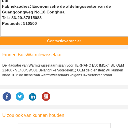
Ltd
Fabrieksadres: Economische de afdelingssector van de
Guangcongweg No.18 Conghua
Tel.: 86-20-87815083
Postcode: 510500
Contactleverancier
Finned BuisWarmtewisselaar
De Radiator van Warmtewisselaarnissan voor TERRANO E50 IMQX4 BIJ OEM
21460 - VE400/0W001 Belangrijke Voordelen1) OEM de diensten: Wij kunnen
klant OEM de dienst van warmtewisselaars volgens uw vereisten totaal ...
U zou ook van kunnen houden