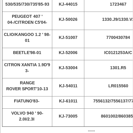
530/535/730/735'85-93
KJ-44015
1723467
PEUGEOT 407 '
KJ-50026
1330.J9/1330.V
04-/CITROEN C5'04-
CLIO/KANGOO 1.2 ' 98-
KJ-51007
7700430784
01
BEETLE'98-01
KJ-52006
IC0121253A/C
CITRON XANTIA 1.9D'9
KJ-53004
1301.R5
3-
RANGE
KJ-54011
LR015560
ROVER SPORT'10-13
FIATUNO'83-
KJ-61011
7556132/7556137/7
VOLVO 940 ' 90-
KJ-73005
8601002/86038
2.0I/2.3I
......