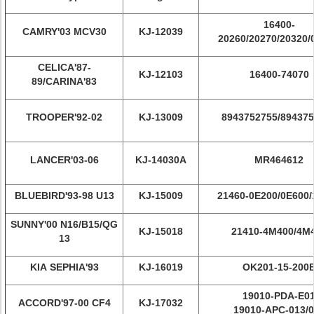
16400-
CAMRY'03 MCV30
KJ-12039
20260/20270/20320/
CELICA'87-
KJ-12103
16400-74070
89/CARINA'83
TROOPER'92-02
KJ-13009
8943752755/89437
LANCER'03-06
KJ-14030A
MR464612
BLUEBIRD'93-98 U13
KJ-15009
21460-0E200/0E600/
SUNNY'00 N16/B15/QG
KJ-15018
21410-4M400/4M
13
KIA SEPHIA'93
KJ-16019
OK201-15-200
19010-PDA-E0
ACCORD'97-00 CF4
KJ-17032
19010-APC-013/