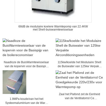
68dB de modulaire koelere Warmtepomp van 22.4KW
met Shell-buiswarmtewisselaar
Naadloze de BuisWarmtewisselaar
115kw/koelde het Modulaire Shell
van de kopervin voor de Basispijp
de Buiswater van 125kw Verpakte
van de boilereconomiser
Airconditioningseenheden
Zaal het Plafond zet de Eenheid
van de Ventilatorrol Ce
1.9MPa koude/van het het
Goedgekeurde 220v/230v voor
Systeemaluminium van de Warm