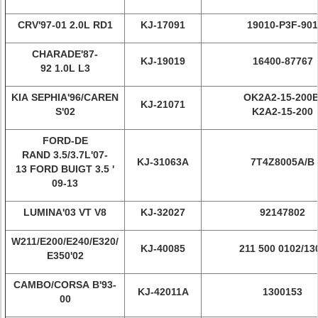
CRV'97-01 2.0L RD1
KJ-17091
19010-P3F-901
CHARADE'87-
KJ-19019
16400-87767
92 1.0L L3
KIA SEPHIA'96/CAREN
OK2A2-15-200B
KJ-21071
S'02
K2A2-15-200
FORD-DE
RAND 3.5/3.7L'07-
KJ-31063A
7T4Z8005A/B
13 FORD BUIGT 3.5 '
09-13
LUMINA'03 VT V8
KJ-32027
92147802
W211/E200/E240/E320/
KJ-40085
211 500 0102/13
E350'02
CAMBO/CORSA B'93-
KJ-42011A
1300153
00