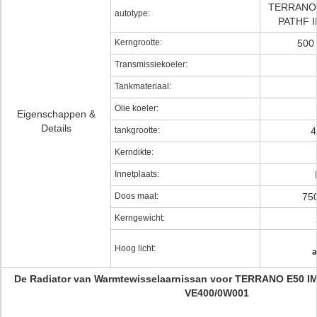
TERRANO „
autotype:
PATHF I
Kerngrootte:
500 
Transmissiekoeler:
Tankmateriaal:
Olie koeler:
Eigenschappen &
Details
tankgrootte:
4
Kerndikte:
Innetplaats:
Doos maat:
750
Kerngewicht:
Hoog licht:
a
De Radiator van Warmtewisselaarnissan voor TERRANO E50 I
VE400/0W001