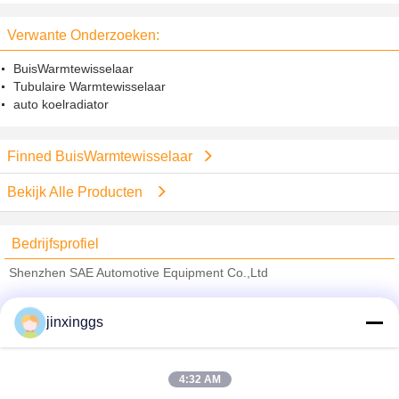
Warmtepomp op
waterairconditioning van het de
Vinkoper de BuisWarmtewisselaar
Verwante Onderzoeken:
BuisWarmtewisselaar
Tubulaire Warmtewisselaar
auto koelradiator
Finned BuisWarmtewisselaar
Bekijk Alle Producten
Bedrijfsprofiel
Shenzhen SAE Automotive Equipment Co.,Ltd
Verified Leveranciers
jinxinggs
Trust Seal
Verified Suplier
4:32 AM
Thuis