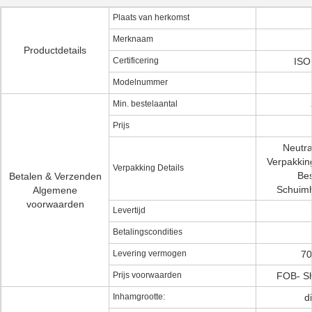
Plaats van herkomst
Merknaam
Productdetails
Certificering
ISO
Modelnummer
Min. bestelaantal
Prijs
Neutra
Verpakkin
Verpakking Details
Be
Betalen & Verzenden
Schuimh
Algemene
voorwaarden
Levertijd
Betalingscondities
Levering vermogen
70
Prijs voorwaarden
FOB- S
Inhamgrootte:
d