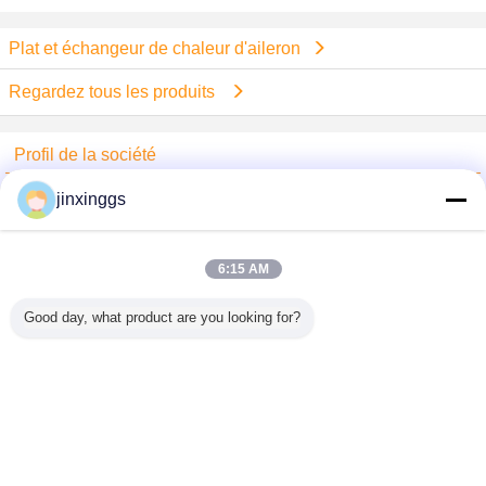
Plat et échangeur de chaleur d'aileron
Regardez tous les produits
Profil de la société
Shenzhen SAE Automotive Equipment Co.,Ltd
jinxinggs
Fournisseurs vérifié
Trust Seal
Verified Suplier
6:15 AM
Good day, what product are you looking for?
Accueil
Tous les produits
Au sujet de nous
Contactez-nous