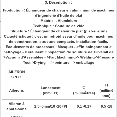
3.
Description :
Production : Échangeur de chaleur en aluminium de machines
d'ingénierie d'huile de plat
Matériel : Aluminium
Technique : Soudure de vide
Structure : Échangeur de chaleur de plat (plat-aileron)
Caractéristique : c'est un refroidisseur d'huile pour machines
de construction, structure compacte, installation facile.
Écoulements de processus : Masquer - >Fin poinçonnant >
nettoyage - > creusent l'inspection de soudure de >Overall de
>Vacuum d'Assemblée - >Part Machining-> Welding->Pressure
Test->Drying - - > peinture - > emballage
AILERON
SPEC.
H
Lancement
G
Ailerons
(millimè
(mm/FPI)
(millimètres)
tres)
Aileron à
2.5~5mm/10~20FPI
0.1~0.17
6.5~18
abats-sons