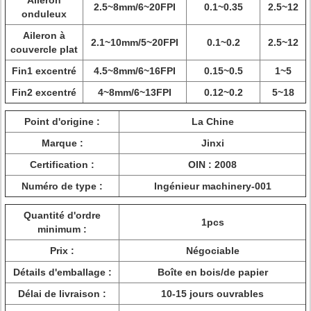
Aileron
2.5~8mm/6~20FPI
0.1~0.35
2.5~12
onduleux
Aileron à
2.1~10mm/5~20FPI
0.1~0.2
2.5~12
couvercle plat
Fin1 excentré
4.5~8mm/6~16FPI
0.15~0.5
1~5
Fin2 excentré
4~8mm/6~13FPI
0.12~0.2
5~18
Point d'origine :
La Chine
Marque :
Jinxi
Certification :
OIN : 2008
Numéro de type :
Ingénieur machinery-001
Quantité d'ordre
1pcs
minimum :
Prix :
Négociable
Détails d'emballage :
Boîte en bois/de papier
Délai de livraison :
10-15 jours ouvrables