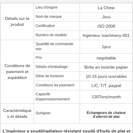
Lieu d'origine
La Chine
Nom de marque
Jinxi
Détails sur le
produit
Certification
ISO:2008
Numéro de modèle
Ingénieur machinery-001
Quantité de commande
1pcs
min
Prix
negotiable
Conditions de
Détails d'emballage
Boîte en bois/de papier
paiement et
Délai de livraison
10-15 jours ouvrables
expédition
Conditions de paiement
L/C, T/T, paypal
Capacité
130Tons/month
d'approvisionnement
Caractéristique
Échangeurs de chaleur
Surligner:
s et détails
d'aileron de plat
L'ingénieur a soudé/radiateur résistant soudé d'huile de plat et