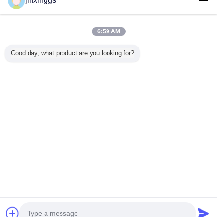
jinxinggs
Accueil
6:59 AM
Tous les produits
Good day, what product are you looking for?
Au sujet de nous
Contactez-nous
Demande de soumission
Changez la langue
Plein site
Copyright © 2012 - 2026 Shenzhen SAE Automotive Equipment
Co.,Ltd.
All rights reserved.